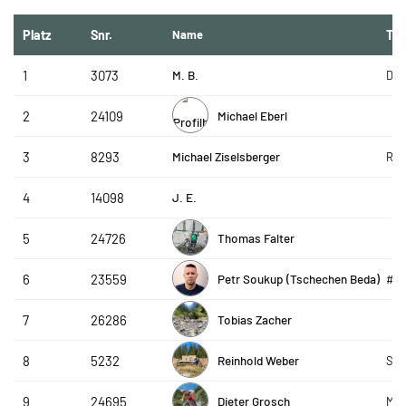
Platz
Snr.
Name
Te
M. B.
1
3073
De 
Michael Eberl
2
24109
Michael Ziselsberger
3
8293
R&S
J. E.
4
14098
Thomas Falter
5
24726
Petr Soukup (Tschechen Beda)
6
23559
#g
Tobias Zacher
7
26286
Reinhold Weber
8
5232
Ski
Dieter Grosch
9
24695
Moo