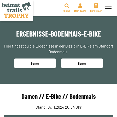
Suche
Mein Konto
Für Firmen
Zum
Inhalt
springen
ERGEBNISSE-BODENMAIS-E-BIKE
Hier findest du die Ergebnisse in der Disziplin E-Bike am Standort
Bodenmais.
Damen
Herren
Damen // E-Bike // Bodenmais
Stand: 07.11.2024 20:54 Uhr