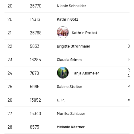
Nicole Schneider
20
26770
Kathrin Götz
20
14313
Kathrin Probst
21
26768
Brigitte Strohmaier
22
5633
DÉi
Claudia Grimm
23
16285
IPR
Reh
Tanja Absmeier
24
7670
Abs
Sabine Stoiber
25
5965
PIN
E. P.
26
13852
#g
Monika Zahlauer
27
15340
Melanie Kästner
28
6575