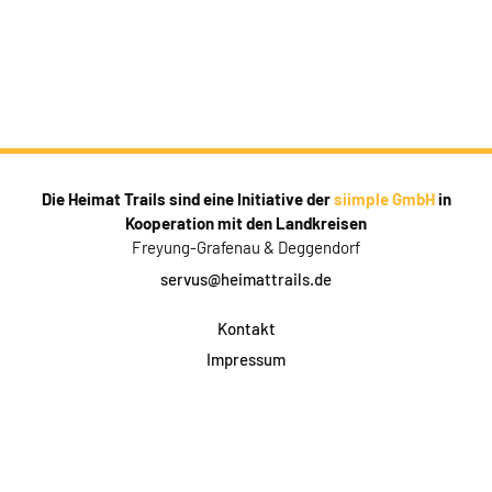
Die Heimat Trails sind eine Initiative der
siimple GmbH
in
Kooperation mit den Landkreisen
Freyung-Grafenau & Deggendorf
servus@heimattrails.de
Kontakt
Impressum
Datenschutz
AGB & Teilnahme
FAQ
Login für Firmen