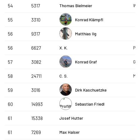
Thomas Bielmeier
54
5317
Wob
Konrad Klämpfl
55
3310
Matthias Ilg
56
9317
X. K.
56
6627
PIN
Konrad Graf
57
3082
Gra
C. S.
58
24711
MAX
Dirk Kaschuetzke
59
3016
Sebastian Friedl
60
14993
Josef Hutter
61
15338
Max Halser
61
7269