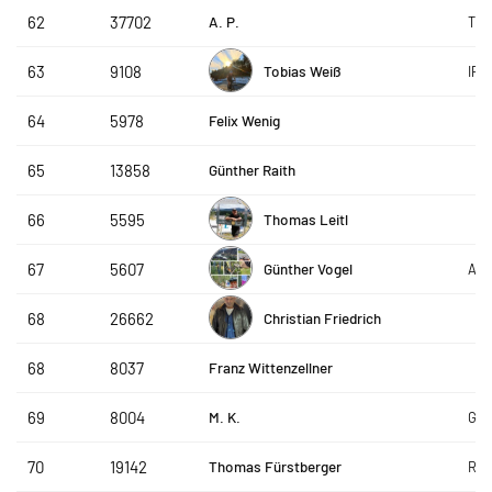
A. P.
62
37702
TE
Tobias Weiß
63
9108
IPR
Felix Wenig
64
5978
Günther Raith
65
13858
Thomas Leitl
66
5595
Günther Vogel
67
5607
Apt
Christian Friedrich
68
26662
Franz Wittenzellner
68
8037
M. K.
69
8004
Gam
Thomas Fürstberger
70
19142
Rea