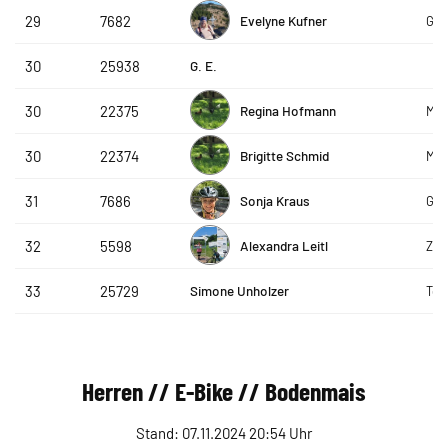
Evelyne Kufner
29
7682
Gam
G. E.
30
25938
Regina Hofmann
30
22375
Moo
Brigitte Schmid
30
22374
Moo
Sonja Kraus
31
7686
Gam
Alexandra Leitl
32
5598
Zell
Simone Unholzer
33
25729
Te
Herren // E-Bike // Bodenmais
Stand: 07.11.2024 20:54 Uhr