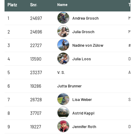
Platz
Snr.
Name
Te
Andrea Grosch
1
24697
Moo
Julia Grosch
2
24696
Moo
Nadine von Zülow
3
22727
#g
Julia Loos
4
13590
De 
V. S.
5
23237
AVS
Jutta Brunner
6
19286
Lisa Weber
7
26728
Ski
Astrid Kappl
8
37707
Jennifer Roth
9
19227
De 