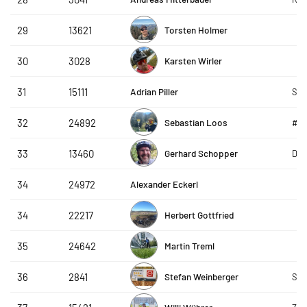
Torsten Holmer
29
13621
Karsten Wirler
30
3028
Adrian Piller
31
15111
Ses
Sebastian Loos
32
24892
#g
Gerhard Schopper
33
13460
DAP
Alexander Eckerl
34
24972
Herbert Gottfried
34
22217
Martin Treml
35
24642
Stefan Weinberger
36
2841
STR