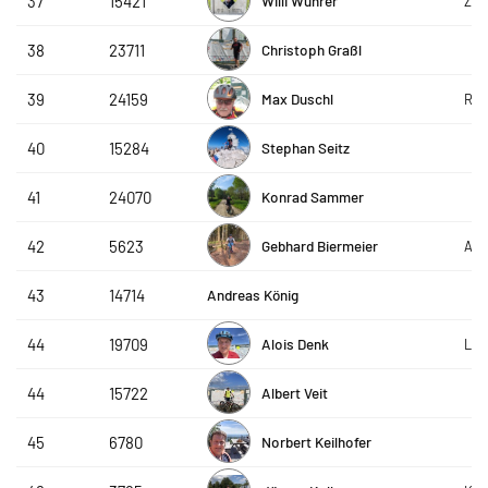
Willi Wührer
37
15421
Zell
Christoph Graßl
38
23711
Max Duschl
39
24159
RC-
Stephan Seitz
40
15284
Konrad Sammer
41
24070
Gebhard Biermeier
42
5623
ASV
Andreas König
43
14714
Alois Denk
44
19709
Lois
Albert Veit
44
15722
Norbert Keilhofer
45
6780