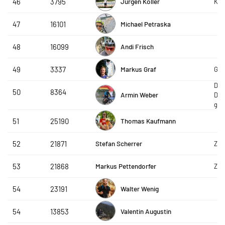
Jürgen Koller
46
3795
Kna
Michael Petraska
47
16101
Andi Frisch
48
16099
Markus Graf
49
3337
Gra
DON
50
8364
Armin Weber
Deg
gK
Thomas Kaufmann
51
25190
Stefan Scherrer
52
21871
ZF_
Markus Pettendorfer
53
21868
ZF_
Walter Wenig
54
23191
Valentin Augustin
54
13853