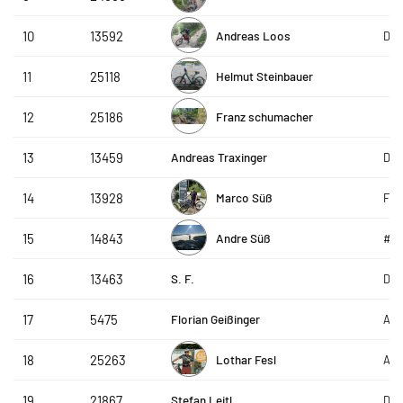
Andreas Loos
10
13592
De 
Helmut Steinbauer
11
25118
Franz schumacher
12
25186
Andreas Traxinger
13
13459
DAP
Marco Süß
14
13928
Fit
Andre Süß
15
14843
#g
S. F.
16
13463
DAP
Florian Geißinger
17
5475
AVS
Lothar Fesl
18
25263
ACP
Stefan Leitl
19
21867
DAP