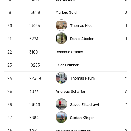
Markus Seidl
19
13529
DAP
Thomas Klee
20
13465
DAP
Daniel Stadler
21
6273
De 
Reinhold Stadler
22
3100
Erich Brunner
23
19285
Thomas Raum
24
22349
Mas
Andreas Schaffer
25
3077
Ses
Sayed El badrawi
26
13640
Mas
Stefan Kärger
27
5884
hsb
Andreas Mitterbauer
28
3041
R&S