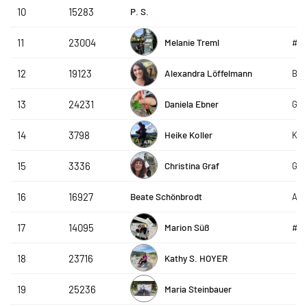
P. S.
10
15283
Melanie Treml
11
23004
#g
Alexandra Löffelmann
12
19123
BOL
Daniela Ebner
13
24231
GP 
Heike Koller
14
3798
Kna
Christina Graf
15
3336
Gra
Beate Schönbrodt
16
16927
AVS
Marion Süß
17
14095
#g
Kathy S. HOYER
18
23716
Maria Steinbauer
19
25236