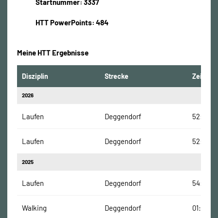
Startnummer: 3337
HTT PowerPoints: 484
Meine HTT Ergebnisse
Disziplin
Strecke
Zeit
2026
Laufen
Deggendorf
52:14 Mi
Laufen
Deggendorf
52:14 Mi
2025
Laufen
Deggendorf
54:18 Mi
Walking
Deggendorf
01:36:30