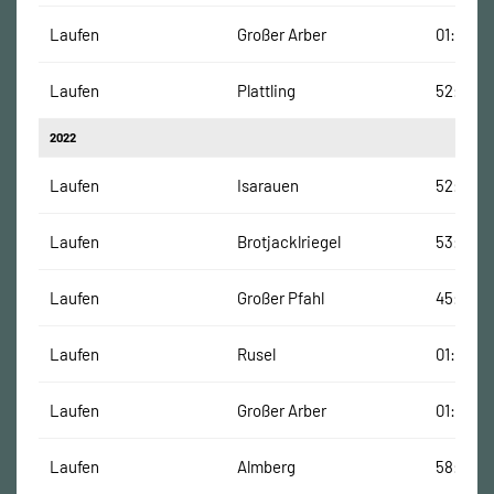
Laufen
Großer Arber
01:25:39
Laufen
Plattling
52:32 M
2022
Laufen
Isarauen
52:56 M
Laufen
Brotjacklriegel
53:07 Mi
Laufen
Großer Pfahl
45:06 M
Laufen
Rusel
01:13:03
Laufen
Großer Arber
01:15:23
Laufen
Almberg
58:49 M