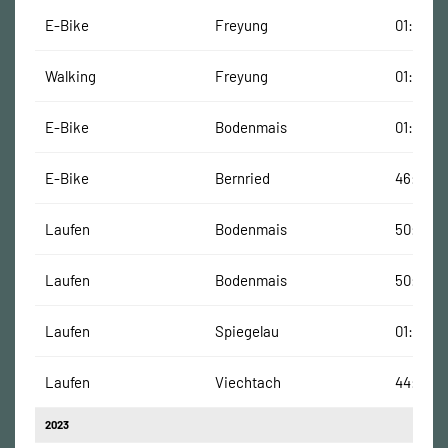
E-Bike
Freyung
01:01:15
Walking
Freyung
01:36:51
E-Bike
Bodenmais
01:01:13
E-Bike
Bernried
46:36 M
Laufen
Bodenmais
50:29 M
Laufen
Bodenmais
50:29 M
Laufen
Spiegelau
01:02:18
Laufen
Viechtach
44:35 M
2023