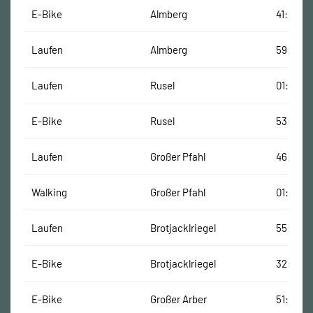
E-Bike
Almberg
41:08 Mi
Laufen
Almberg
59:58 M
Laufen
Rusel
01:06:14
E-Bike
Rusel
53:07 Mi
Laufen
Großer Pfahl
46:40 M
Walking
Großer Pfahl
01:58:36
Laufen
Brotjacklriegel
55:15 Mi
E-Bike
Brotjacklriegel
32:23 M
E-Bike
Großer Arber
51:05 Mi