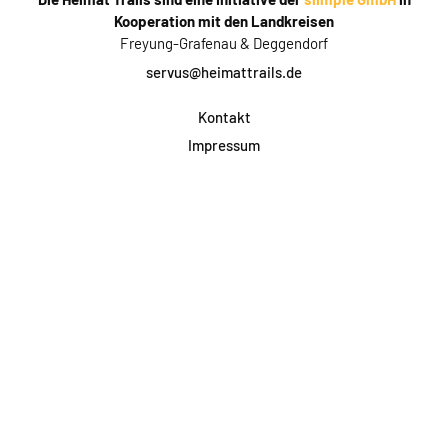
Kooperation mit den Landkreisen
Freyung-Grafenau & Deggendorf
servus@heimattrails.de
Kontakt
Impressum
Datenschutz
AGB & Teilnahme
FAQ
Login für Firmen
Facebook
Instagram