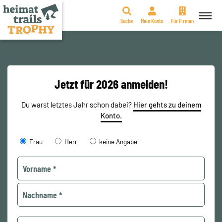
Suche
Mein Konto
Für Firmen
Zum
Inhalt
springen
Jetzt für 2026 anmelden!
Du warst letztes Jahr schon dabei?
Hier gehts zu deinem
Konto.
Frau
Herr
keine Angabe