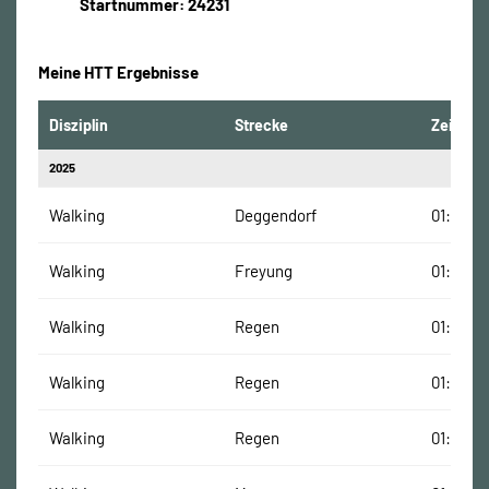
Startnummer: 24231
Meine HTT Ergebnisse
Disziplin
Strecke
Zeit
2025
Walking
Deggendorf
01:28:09
Walking
Freyung
01:26:42
Walking
Regen
01:00:51
Walking
Regen
01:00:51
Walking
Regen
01:00:51