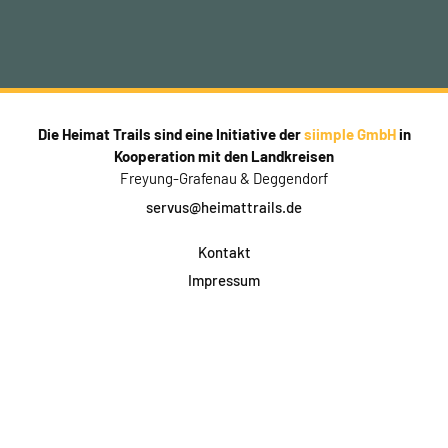
Die Heimat Trails sind eine Initiative der
siimple GmbH
in
Kooperation mit den Landkreisen
Freyung-Grafenau & Deggendorf
servus@heimattrails.de
Kontakt
Impressum
Datenschutz
AGB & Teilnahme
FAQ
Login für Firmen