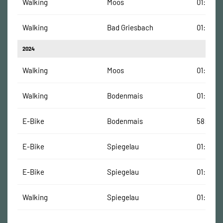
Walking
Moos
01:16:34
Walking
Bad Griesbach
01:12:14
2024
Walking
Moos
01:22:00
Walking
Bodenmais
01:20:33
E-Bike
Bodenmais
58:33 M
E-Bike
Spiegelau
01:06:07
E-Bike
Spiegelau
01:06:07
Walking
Spiegelau
01:39:13