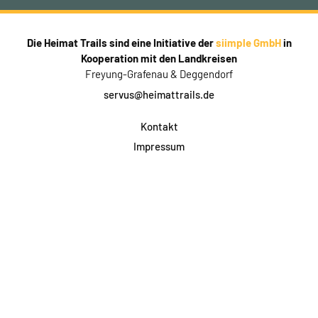
Die Heimat Trails sind eine Initiative der
siimple GmbH
in
Kooperation mit den Landkreisen
Freyung-Grafenau & Deggendorf
servus@heimattrails.de
Kontakt
Impressum
Datenschutz
AGB & Teilnahme
FAQ
Login für Firmen
Facebook
Instagram