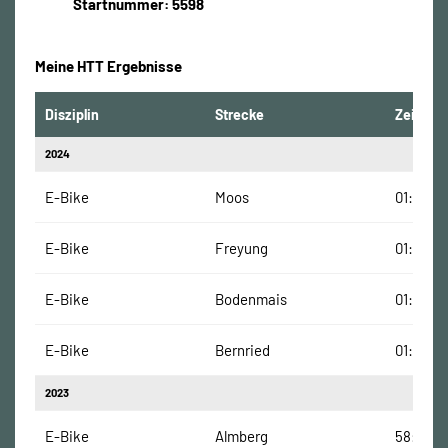
Startnummer: 5598
Meine HTT Ergebnisse
Disziplin
Strecke
Zeit
2024
E-Bike
Moos
01:15:00
E-Bike
Freyung
01:17:00
E-Bike
Bodenmais
01:40:00
E-Bike
Bernried
01:23:00
2023
E-Bike
Almberg
58:00 M