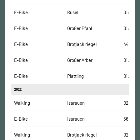
E-Bike
Rusel
01:17:00
E-Bike
Großer Pfahl
01:15:00
E-Bike
Brotjacklriegel
44:00 M
E-Bike
Großer Arber
01:13:00
E-Bike
Plattling
01:00:00
2022
Walking
Isarauen
02:37:00
E-Bike
Isarauen
56:00 M
Walking
Brotjacklriegel
02:02:0