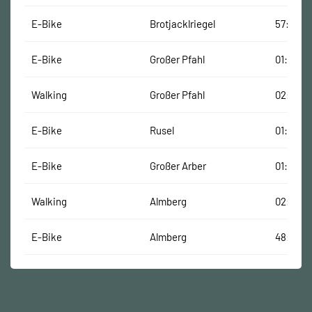
E-Bike
Brotjacklriegel
57:00 Mi
E-Bike
Großer Pfahl
01:11:00
Walking
Großer Pfahl
02:11:00
E-Bike
Rusel
01:12:00
E-Bike
Großer Arber
01:06:00
Walking
Almberg
02:38:0
E-Bike
Almberg
48:00 M