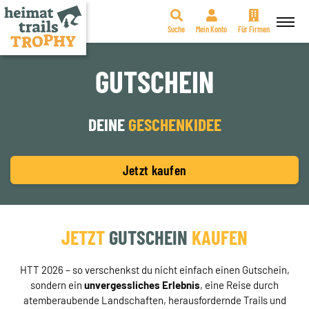
Suche
Mein Konto
Für Firmen
Zum
Inhalt
GUTSCHEIN
springen
DEINE
GESCHENKIDEE
Jetzt kaufen
JETZT
GUTSCHEIN
KAUFEN
HTT 2026 – so verschenkst du nicht einfach einen Gutschein,
sondern ein
unvergessliches Erlebnis
, eine Reise durch
atemberaubende Landschaften, herausfordernde Trails und