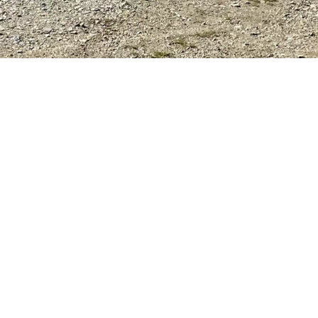
Die Heimat Trails sind eine Initiative der
siimple GmbH
in
Kooperation mit den Landkreisen
Freyung-Grafenau & Deggendorf
servus@heimattrails.de
Kontakt
Impressum
Datenschutz
AGB & Teilnahme
FAQ
Login für Firmen