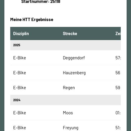
Startnummer: 25118
Meine HTT Ergebnisse
Disziplin
Strecke
Zeit
2025
E-Bike
Deggendorf
57:19 Mi
E-Bike
Hauzenberg
56:59 M
E-Bike
Regen
59:11 Mi
2024
E-Bike
Moos
01:01:00
E-Bike
Freyung
51:00 Mi