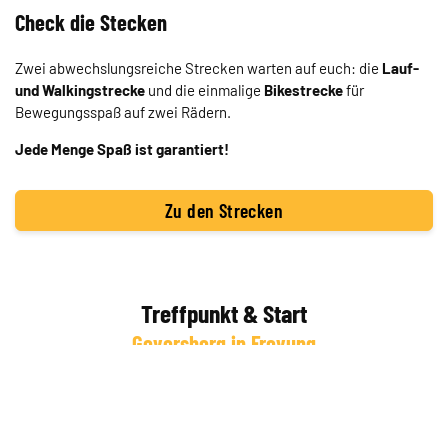
Check die Stecken
Zwei abwechslungsreiche Strecken warten auf euch: die
Lauf-
und Walkingstrecke
und die einmalige
Bikestrecke
für
Bewegungsspaß auf zwei Rädern.
Jede Menge Spaß ist garantiert!
Zu den Strecken
Treffpunkt & Start
Geyersberg in Freyung
Adresse:
Geyersberg 25, 94078 Freyung
Sie sehen gerade einen Platzhalterinhalt von
Standard
. Um auf
den eigentlichen Inhalt zuzugreifen, klicken Sie auf den Button