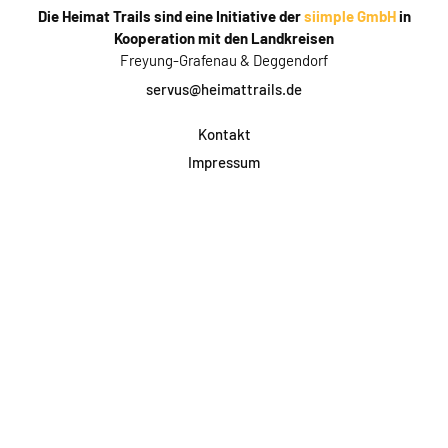
Die Heimat Trails sind eine Initiative der
siimple GmbH
in
Kooperation mit den Landkreisen
Freyung-Grafenau & Deggendorf
servus@heimattrails.de
Kontakt
Impressum
Datenschutz
AGB & Teilnahme
FAQ
Login für Firmen
Facebook
Instagram