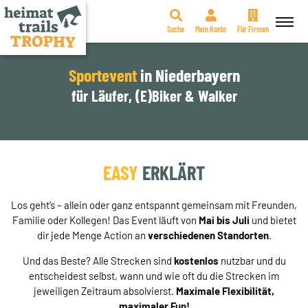
Suche
Mein Konto
Für Firmen
Zum
Inhalt
Sportevent
in Niederbayern
springen
für Läufer, (E)Biker & Walker
EASY
ERKLÄRT
Los geht’s – allein oder ganz entspannt gemeinsam mit Freunden,
Familie oder Kollegen! Das Event läuft von
Mai bis Juli
und bietet
dir jede Menge Action an
verschiedenen Standorten
.
Und das Beste? Alle Strecken sind
kostenlos
nutzbar und du
entscheidest selbst, wann und wie oft du die Strecken im
jeweiligen Zeitraum absolvierst.
Maximale Flexibilität,
maximaler Fun!