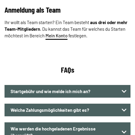
Anmeldung als Team
Ihr wollt als Team starten? Ein Team besteht
aus drei oder mehr
Team-Mitgliedern
. Du kannst das Team für welches du Starten
möchtest im Bereich
Mein Konto
festlegen.
FAQs
Startgebühr und wie melde ich mich an?
Die Startgebühr beträgt pro Teilnehmer 24,90 €. Die
Welche Zahlungsmöglichkeiten gibt es?
Anmeldung erfolgt direkt
hier
auf der Webseite. Mit der
Anmeldung können Standorte und jeweils alle Strecken
PayPal, SEPA-Lastschrift, Kreditkarte oder Rechnung
und Disziplinen absolviert werden. Du bist also maximal
Wie werden die hochgeladenen Ergebnisse
(Klarna).
flexibel. Die einzelnen Zeiten können hier über die Website