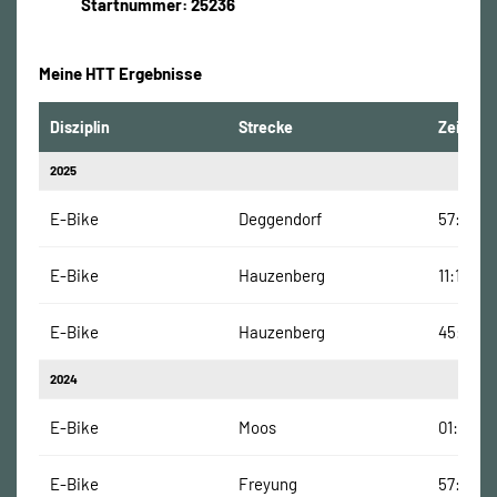
Startnummer: 25236
Meine HTT Ergebnisse
Disziplin
Strecke
Zeit
2025
E-Bike
Deggendorf
57:14 Mi
E-Bike
Hauzenberg
11:15 Min
E-Bike
Hauzenberg
45:16 Mi
2024
E-Bike
Moos
01:01:00
E-Bike
Freyung
57:44 Mi