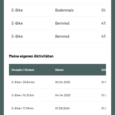
E-Bike
Bodenmais
01:02:58
E-Bike
Bernried
47:53 Mi
E-Bike
Bernried
47:53 Mi
Meine eigenen Aktivitäten
Disziplin / Distanz
Datum
Zeit
E-Bike / 33,64 km
05.04.2025
01:59:41
E-Bike / 10,32 km
04.04.2025
01:27:36
E-Bike / 17,78 km
07.08.2024
01:00:18