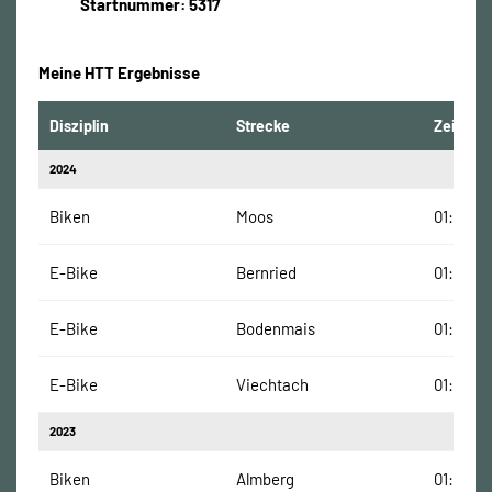
Startnummer: 5317
Meine HTT Ergebnisse
Disziplin
Strecke
Zeit
2024
Biken
Moos
01:40:00
E-Bike
Bernried
01:09:00
E-Bike
Bodenmais
01:09:00
E-Bike
Viechtach
01:23:00
2023
Biken
Almberg
01:32:00