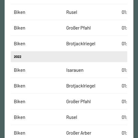
Biken
Rusel
01:25:00
Biken
Großer Pfahl
01:23:00
Biken
Brotjacklriegel
01:18:30
2022
Biken
Isarauen
01:04:00
Biken
Brotjacklriegel
01:17:00
Biken
Großer Pfahl
01:27:00
Biken
Rusel
01:30:00
Biken
Großer Arber
01:45:00