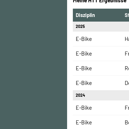
Meine HTT Ergebnisse
Disziplin
S
2025
E-Bike
H
E-Bike
F
E-Bike
R
E-Bike
D
2024
E-Bike
F
E-Bike
B