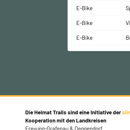
E-Bike
S
E-Bike
V
E-Bike
B
Die Heimat Trails sind eine Initiative der
si
Kooperation mit den Landkreisen
Freyung-Grafenau & Deggendorf