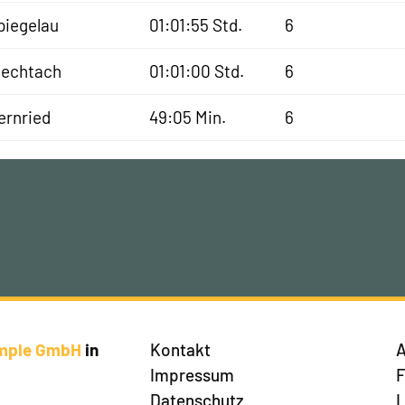
piegelau
01:01:55 Std.
6
iechtach
01:01:00 Std.
6
ernried
49:05 Min.
6
imple GmbH
in
Kontakt
A
Impressum
Datenschutz
L