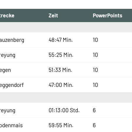
trecke
Zeit
PowerPoints
auzenberg
48:47 Min.
10
reyung
55:25 Min.
10
egen
51:33 Min.
10
eggendorf
47:00 Min.
10
reyung
01:13:00 Std.
6
odenmais
59:55 Min.
6