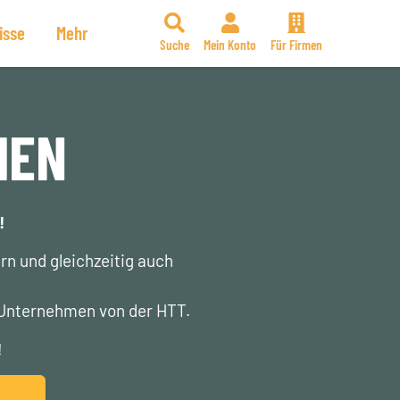
isse
Mehr
Suche
Mein Konto
Für Firmen
MEN
!
n und gleichzeitig auch
 Unternehmen von der HTT.
!