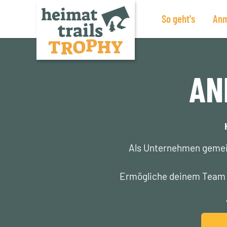
So geht's
Anm
Zum
Inhalt
springen
AN
Als Unternehmen gemein
Ermögliche deinem Team e