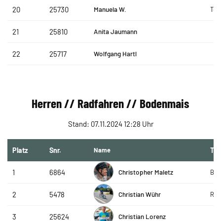
Manuela W.
20
25730
Te
Anita Jaumann
21
25810
Wolfgang Hartl
22
25717
Herren // Radfahren // Bodenmais
Stand: 07.11.2024 12:28 Uhr
Platz
Snr.
Name
Te
Christopher Maletz
1
6864
Bay
Christian Wühr
2
5478
R&S
Christian Lorenz
3
25624