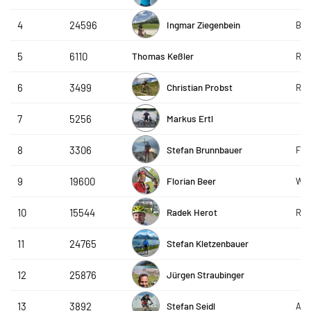
Ingmar Ziegenbein
4
24596
Bay
Thomas Keßler
5
6110
R&S
Christian Probst
6
3499
R&S
Markus Ertl
7
5256
Stefan Brunnbauer
8
3306
FC 
Florian Beer
9
19600
W4i
Radek Herot
10
15544
RHs
Stefan Kletzenbauer
11
24765
Jürgen Straubinger
12
25876
Stefan Seidl
13
3892
AVS