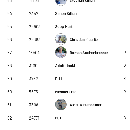
Stephan Killian
53
15103
Simon Killian
54
23521
Sepp Hartl
55
25903
Christian Mauritz
56
25393
Roman Aschenbrenner
57
16504
Pfi
Adolf Hackl
58
3199
WSV
F. H.
59
3762
Kna
Michael Graf
60
5675
Rea
Alois Wittenzellner
61
3308
M. G.
62
24771
Got