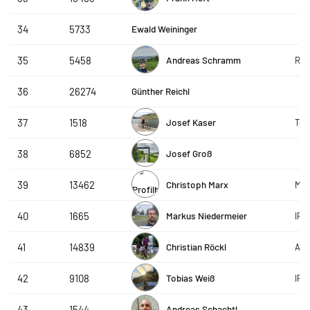
Ewald Weininger
34
5733
Andreas Schramm
35
5458
Ritz
Günther Reichl
36
26274
Josef Kaser
37
1518
Tea
Josef Groß
38
6852
Christoph Marx
39
13462
Mes
Markus Niedermeier
40
1665
IPR
Christian Röckl
41
14839
AVS
Tobias Weiß
42
9108
IPR
Andreas Schachtl
43
1544