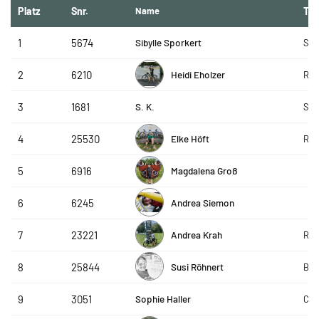
Platz
Snr.
Name
Te
Sibylle Sporkert
1
5674
SLC
Heidi Eholzer
2
6210
RC 
S. K.
3
1681
Ste
Elke Höft
4
25530
RSC
Magdalena Groß
5
6916
Andrea Siemon
6
6245
Andrea Krah
7
23221
R&S
Susi Röhnert
8
25844
Bee
Sophie Haller
9
3051
CAP