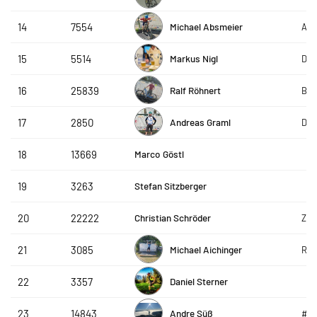
Michael Absmeier
14
7554
AVS
Markus Nigl
15
5514
DAP
Ralf Röhnert
16
25839
Bee
Andreas Graml
17
2850
DAP
Marco Göstl
18
13669
Stefan Sitzberger
19
3263
Christian Schröder
20
22222
ZF_
Michael Aichinger
21
3085
R&S
Daniel Sterner
22
3357
Andre Süß
23
14843
#g