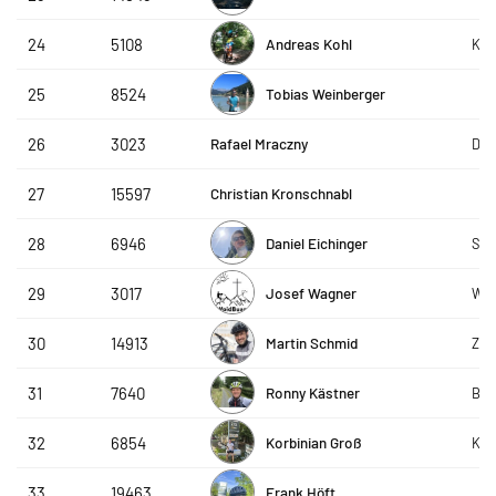
Andreas Kohl
24
5108
Kna
Tobias Weinberger
25
8524
Rafael Mraczny
26
3023
DAP
Christian Kronschnabl
27
15597
Daniel Eichinger
28
6946
Ses
Josef Wagner
29
3017
Wo
Martin Schmid
30
14913
ZF 
Ronny Kästner
31
7640
Bay
Korbinian Groß
32
6854
Kna
Frank Höft
33
19463