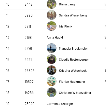
Diana Lang
10
8448
SLC
Sandra Wiesenberg
11
5990
Iris Plenk
12
6911
Moo
Anna Hackl
13
3198
WSV
Manuela Bruckmeier
14
6276
MS 
Claudia Rettenberger
15
2931
Kristina Wetscheck
16
25842
Bee
Florian Hackmann
17
19527
Rea
Christine Wittenzellner
18
14284
Carmen Sitzberger
19
23949