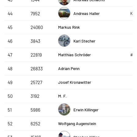
Andreas Haller
44
7952
Kuh
Markus Rink
45
24060
Karl Stecher
46
3843
Matthias Schröder
47
22819
#g
Adrian Penn
48
26833
Josef Kronawitter
49
25727
M. F.
50
3192
Erwin Killinger
51
5986
Wolfgang Augenstein
52
6252