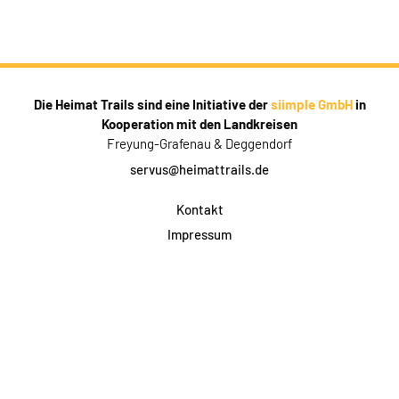
Die Heimat Trails sind eine Initiative der
siimple GmbH
in
Kooperation mit den Landkreisen
Freyung-Grafenau & Deggendorf
servus@heimattrails.de
Kontakt
Impressum
Datenschutz
AGB & Teilnahme
FAQ
Login für Firmen