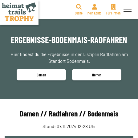
Suche
Mein Konto
Für Firmen
Zum
Inhalt
springen
ERGEBNISSE-BODENMAIS-RADFAHREN
Hier findest du die Ergebnisse in der Disziplin Radfahren am
Standort Bodenmais.
Damen
Herren
Damen // Radfahren // Bodenmais
Stand: 07.11.2024 12:28 Uhr