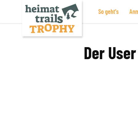
So geht's
Anm
Zum
Inhalt
springen
Der User 