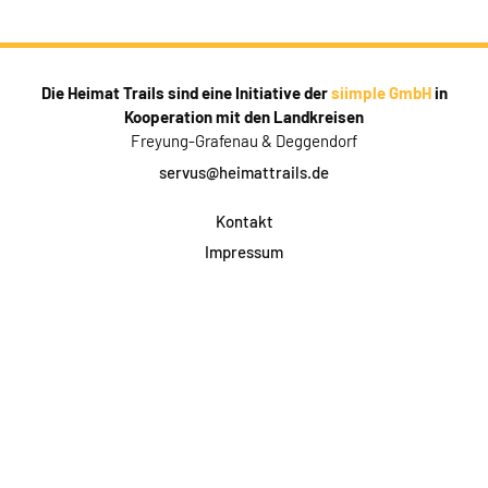
Die Heimat Trails sind eine Initiative der
siimple GmbH
in
Kooperation mit den Landkreisen
Freyung-Grafenau & Deggendorf
servus@heimattrails.de
Kontakt
Impressum
Datenschutz
AGB & Teilnahme
FAQ
Login für Firmen
Facebook
Instagram