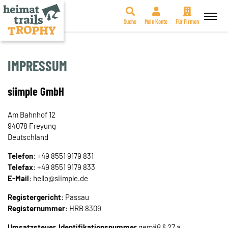
Suche
Mein Konto
Für Firmen
Zum
Inhalt
springen
IMPRESSUM
siimple GmbH
Am Bahnhof 12
94078 Freyung
Deutschland
Telefon
: +49 8551 9179 831
Telefax
: +49 8551 9179 833
E-Mail
: hello@siimple.de
Registergericht
: Passau
Registernummer
: HRB 8309
Umsatzsteuer‐Identifikationsnummer
gemäß § 27 a