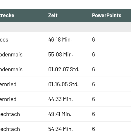
trecke
Zeit
PowerPoints
oos
46:18 Min.
6
odenmais
55:08 Min.
6
odenmais
01:02:07 Std.
6
ernried
01:16:05 Std.
6
ernried
44:33 Min.
6
iechtach
49:41 Min.
6
iechtach
54:34 Min.
6