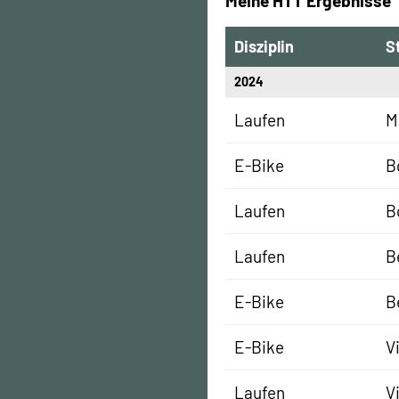
Meine HTT Ergebnisse
Disziplin
S
2024
Laufen
M
E-Bike
B
Laufen
B
Laufen
B
E-Bike
B
E-Bike
V
Laufen
V