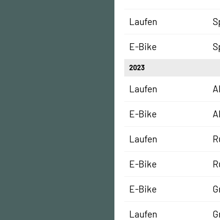
Laufen
S
E-Bike
S
2023
Laufen
A
E-Bike
A
Laufen
R
E-Bike
R
E-Bike
G
Laufen
G