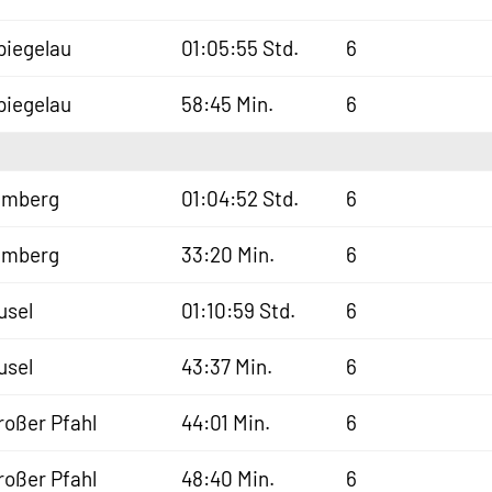
piegelau
01:05:55 Std.
6
piegelau
58:45 Min.
6
lmberg
01:04:52 Std.
6
lmberg
33:20 Min.
6
usel
01:10:59 Std.
6
usel
43:37 Min.
6
roßer Pfahl
44:01 Min.
6
roßer Pfahl
48:40 Min.
6