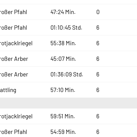
roßer Pfahl
47:24 Min.
0
roßer Pfahl
01:10:45 Std.
6
rotjacklriegel
55:38 Min.
6
roßer Arber
45:07 Min.
6
roßer Arber
01:36:09 Std.
6
lattling
57:10 Min.
6
rotjacklriegel
59:51 Min.
6
roßer Pfahl
54:59 Min.
6