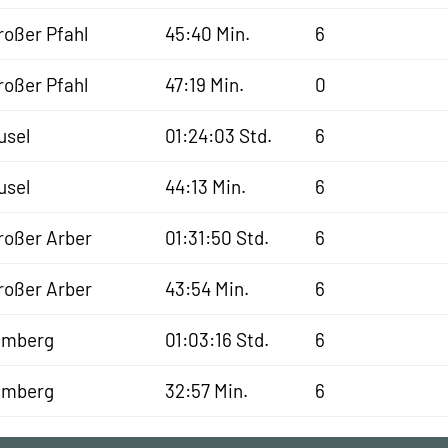
roßer Pfahl
45:40 Min.
6
roßer Pfahl
47:19 Min.
0
usel
01:24:03 Std.
6
usel
44:13 Min.
6
roßer Arber
01:31:50 Std.
6
roßer Arber
43:54 Min.
6
lmberg
01:03:16 Std.
6
lmberg
32:57 Min.
6