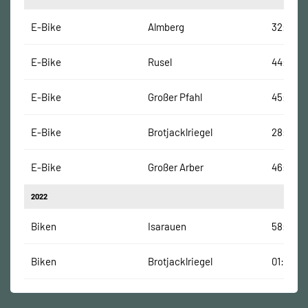
E-Bike
Almberg
32:00 M
E-Bike
Rusel
44:36 M
E-Bike
Großer Pfahl
45:39 M
E-Bike
Brotjacklriegel
28:10 Mi
E-Bike
Großer Arber
46:29 M
2022
Biken
Isarauen
58:28 M
Biken
Brotjacklriegel
01:16:44