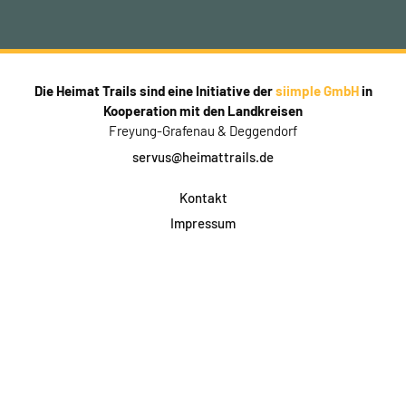
Die Heimat Trails sind eine Initiative der
siimple GmbH
in
Kooperation mit den Landkreisen
Freyung-Grafenau & Deggendorf
servus@heimattrails.de
Kontakt
Impressum
Datenschutz
AGB & Teilnahme
FAQ
Login für Firmen