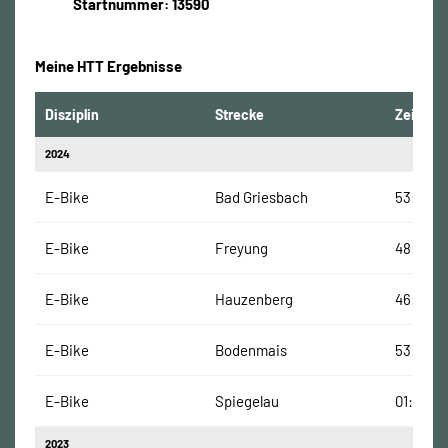
Startnummer: 13590
Meine HTT Ergebnisse
Disziplin
Strecke
Zeit
2024
E-Bike
Bad Griesbach
53:56 M
E-Bike
Freyung
48:41 Mi
E-Bike
Hauzenberg
46:00 M
E-Bike
Bodenmais
53:00 M
E-Bike
Spiegelau
01:00:00
2023