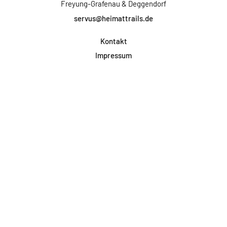
Freyung-Grafenau & Deggendorf
servus@heimattrails.de
Kontakt
Impressum
Datenschutz
AGB & Teilnahme
FAQ
Login für Firmen
Facebook
Instagram