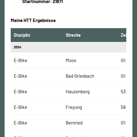
Startnummer: 21871
Meine HTT Ergebnisse
Disziplin
Strecke
Zeit
2024
E-Bike
Moos
01:06:00
E-Bike
Bad Griesbach
01:02:00
E-Bike
Hauzenberg
53:00 M
E-Bike
Freyung
58:00 M
E-Bike
Bernried
01:07:00