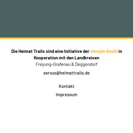
Die Heimat Trails sind eine Initiative der
siimple GmbH
in
Kooperation mit den Landkreisen
Freyung-Grafenau & Deggendorf
servus@heimattrails.de
Kontakt
Impressum
Datenschutz
AGB & Teilnahme
FAQ
Login für Firmen