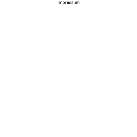
Impressum
Datenschutz
AGB & Teilnahme
FAQ
Login für Firmen
Facebook
Instagram
Jetzt Newsletter abonnieren