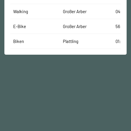
Walking
Großer Arber
04:01:00
E-Bike
Großer Arber
56:00 M
Biken
Plattling
01:12:00