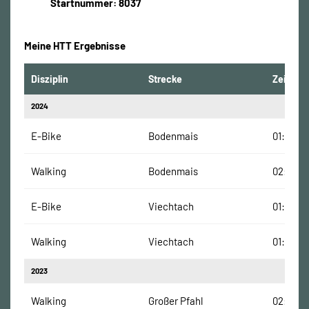
Startnummer: 8037
Meine HTT Ergebnisse
Disziplin
Strecke
Zeit
2024
E-Bike
Bodenmais
01:27:00
Walking
Bodenmais
02:07:00
E-Bike
Viechtach
01:13:00
Walking
Viechtach
01:22:00
2023
Walking
Großer Pfahl
02:15:00