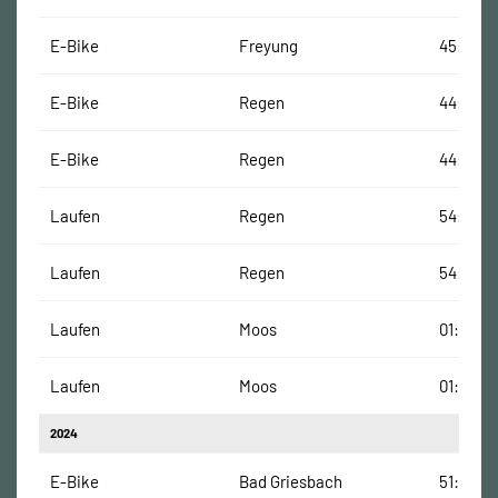
E-Bike
Freyung
45:12 Mi
E-Bike
Regen
44:58 M
E-Bike
Regen
44:29 M
Laufen
Regen
54:50 M
Laufen
Regen
54:21 Mi
Laufen
Moos
01:10:27
Laufen
Moos
01:10:08
2024
E-Bike
Bad Griesbach
51:03 Mi