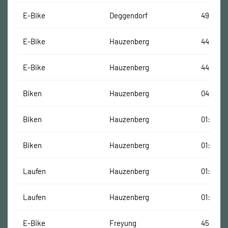
E-Bike
Deggendorf
49:04 M
E-Bike
Hauzenberg
44:28 M
E-Bike
Hauzenberg
44:23 M
Biken
Hauzenberg
04:23 M
Biken
Hauzenberg
01:02:00
Biken
Hauzenberg
01:01:46
Laufen
Hauzenberg
01:04:45
Laufen
Hauzenberg
01:04:24
E-Bike
Freyung
45:29 M