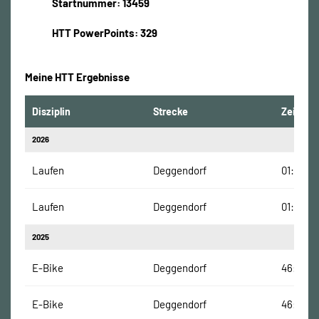
Startnummer: 13459
HTT PowerPoints: 329
Meine HTT Ergebnisse
Disziplin
Strecke
Zeit
2026
Laufen
Deggendorf
01:16:00
Laufen
Deggendorf
01:16:00
2025
E-Bike
Deggendorf
46:26 M
E-Bike
Deggendorf
46:24 M