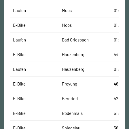
Laufen
Moos
01:07:16
E-Bike
Moos
01:02:09
Laufen
Bad Griesbach
01:04:16
E-Bike
Hauzenberg
44:57 Mi
Laufen
Hauzenberg
01:04:18
E-Bike
Freyung
46:06 M
E-Bike
Bernried
42:15 Mi
E-Bike
Bodenmais
51:19 Mi
E-Bike
Spiegelau
56:49 M