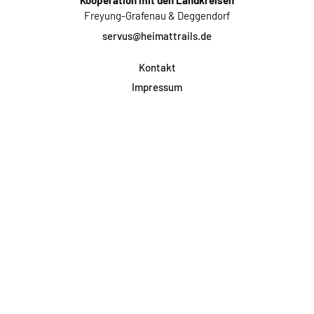
Kooperation mit den Landkreisen
Freyung-Grafenau & Deggendorf
servus@heimattrails.de
Kontakt
Impressum
Datenschutz
AGB & Teilnahme
FAQ
Login für Firmen
Facebook
Instagram