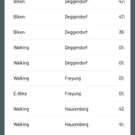
Biken
Deggendorf
47:50 Mi
Biken
Deggendorf
47:20 Mi
Biken
Deggendorf
36:33 M
Walking
Deggendorf
01:10:53
Walking
Deggendorf
01:10:17
Walking
Freyung
01:05:35
E-Bike
Freyung
01:06:01
Walking
Hauzenberg
42:09 M
Walking
Hauzenberg
41:21 Mi