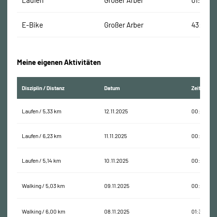
Laufen
Großer Arber
01:33:30
E-Bike
Großer Arber
43:37 Mi
Meine eigenen Aktivitäten
Disziplin / Distanz
Datum
Zeit
Laufen / 5,33 km
12.11.2025
00:43:37
Laufen / 6,23 km
11.11.2025
00:43:03
Laufen / 5,14 km
10.11.2025
00:35:26
Walking / 5,03 km
09.11.2025
00:54:54
Walking / 6,00 km
08.11.2025
01:35:09