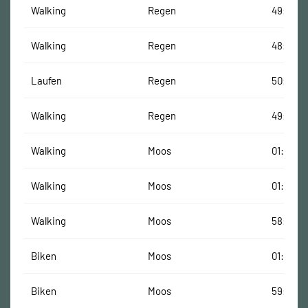
Walking
Regen
49:49 M
Walking
Regen
48:39 M
Laufen
Regen
50:28 M
Walking
Regen
49:57 Mi
Walking
Moos
01:06:11
Walking
Moos
01:07:11
Walking
Moos
58:40 M
Biken
Moos
01:00:04
Biken
Moos
59:54 M