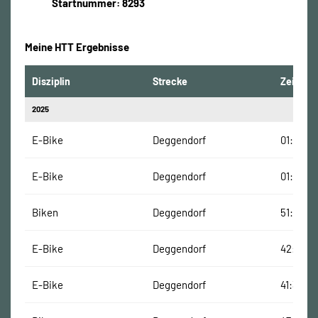
Startnummer: 8293
Meine HTT Ergebnisse
Disziplin
Strecke
Zeit
2025
E-Bike
Deggendorf
01:39:15
E-Bike
Deggendorf
01:39:16
Biken
Deggendorf
51:53 Mi
E-Bike
Deggendorf
42:05 M
E-Bike
Deggendorf
41:37 Mi