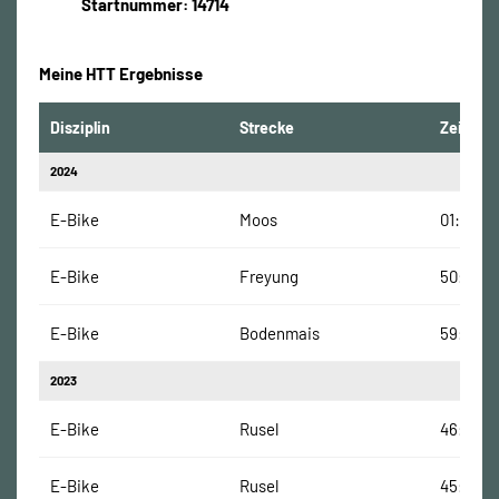
Startnummer: 14714
Meine HTT Ergebnisse
Disziplin
Strecke
Zeit
2024
E-Bike
Moos
01:37:10
E-Bike
Freyung
50:09 M
E-Bike
Bodenmais
59:05 M
2023
E-Bike
Rusel
46:00 M
E-Bike
Rusel
45:00 M