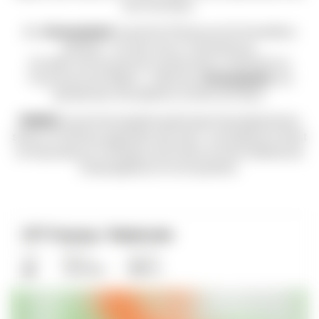
durch die Natur.
Der „
Strampelpfad
“ sowohl für MTB als auch für Gravelbikes
geeignet – mit oder ohne E-Unterstützung.
Sei dabei und erkunde die wunderschöne Landschaft von
Freyung auf zwei Rädern – erlebe den „
Strampelpfad
“ und
genieße das Fahrradfahren inmitten der Natur!
PARKEN:
Ausreichend gebührenpflichtige Parkmöglichkeiten
stehen im Parkhaus gegenüber dem Start- und Zielbereich direkt
am Geyersberg zur Verfügung. Das Parken auf dem Gelände des
Campingplatzes ist nicht gestattet.