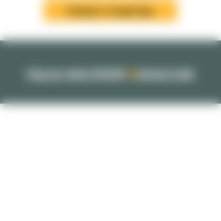
Parkplatz in Google Maps
Zeig uns deine BILDER
@
heimat.trails