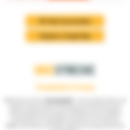
GPX-Datei herunterladen
Parkplatz in Google Maps
BIKE
STRECKE
Strampelpfad in Freyung
Willkommen auf dem „
Strampelpfad
“ – einer wunderschönen und
zugleich anspruchsvollen Fahrradstrecke! Diese Route bietet
abwechslungsreiche Anstiege und Abfahrten durch hügelige
Landschaften mit vielseitigem Untergrund. Auf Trails durch
Wälder, über Wiesen und Felder erlebst du eine spannende Fahrt