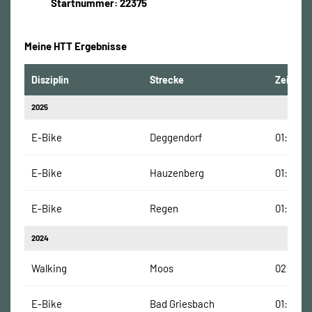
Startnummer: 22375
Meine HTT Ergebnisse
Disziplin
Strecke
Zeit
2025
E-Bike
Deggendorf
01:41:28
E-Bike
Hauzenberg
01:08:37
E-Bike
Regen
01:05:48
2024
Walking
Moos
02:04:0
E-Bike
Bad Griesbach
01:31:00