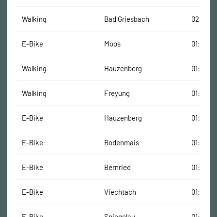
Walking
Bad Griesbach
02:06:0
E-Bike
Moos
01:29:00
Walking
Hauzenberg
01:56:00
Walking
Freyung
01:57:00
E-Bike
Hauzenberg
01:18:00
E-Bike
Bodenmais
01:32:00
E-Bike
Bernried
01:29:00
E-Bike
Viechtach
01:40:00
E-Bike
Spiegelau
01:26:00