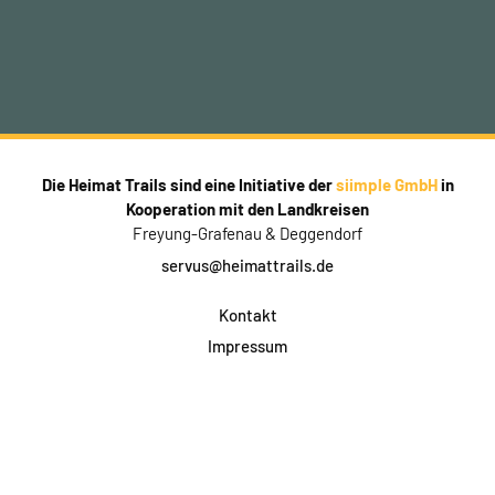
Die Heimat Trails sind eine Initiative der
siimple GmbH
in
Kooperation mit den Landkreisen
Freyung-Grafenau & Deggendorf
servus@heimattrails.de
Kontakt
Impressum
Datenschutz
AGB & Teilnahme
FAQ
Login für Firmen