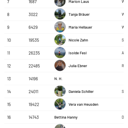
Marion Laus
7
1687
WSV
Tanja Bräuer
8
3022
WSV
Maria Hellauer
9
6429
WSV
Nicole Zahn
10
19535
SC 
Isolde Fesl
11
26235
ACP
Julia Ebner
12
22485
R&S
N. H.
13
14196
Daniela Schiller
14
24011
SLC
Vera van Heusden
15
19422
Bettina Hanny
16
14743
DeD