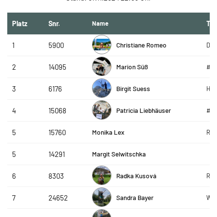
Platz
Snr.
Name
Te
Christiane Romeo
1
5900
De 
Marion Süß
2
14095
#g
Birgit Suess
3
6176
Hap
Patricia Liebhäuser
4
15068
#g
Monika Lex
5
15760
R&S
Margit Selwitschka
5
14291
Radka Kusová
6
8303
RS 
Sandra Bayer
7
24652
WSV