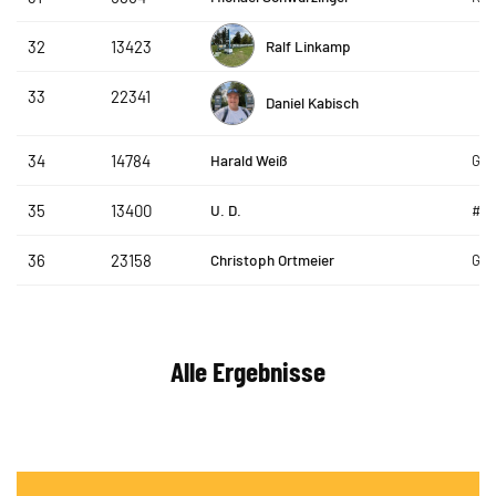
Ralf Linkamp
32
13423
33
22341
Daniel Kabisch
Harald Weiß
34
14784
GLO
U. D.
35
13400
#te
Christoph Ortmeier
36
23158
GLO
Alle Ergebnisse