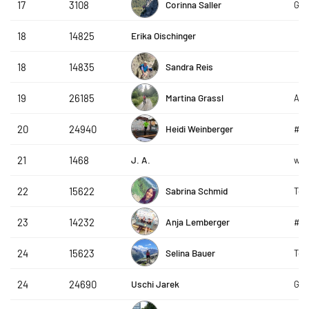
Corinna Saller
17
3108
GLO
Erika Oischinger
18
14825
Sandra Reis
18
14835
Martina Grassl
19
26185
ACP
Heidi Weinberger
20
24940
#g
J. A.
21
1468
win
Sabrina Schmid
22
15622
Tea
Anja Lemberger
23
14232
#g
Selina Bauer
24
15623
Tea
Uschi Jarek
24
24690
GP 