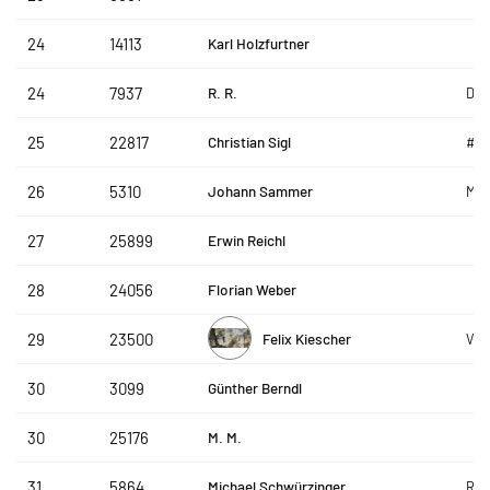
Karl Holzfurtner
24
14113
R. R.
24
7937
Die
Christian Sigl
25
22817
#g
Johann Sammer
26
5310
Met
Erwin Reichl
27
25899
Florian Weber
28
24056
Felix Kiescher
29
23500
Ver
Günther Berndl
30
3099
M. M.
30
25176
Michael Schwürzinger
31
5864
Rot