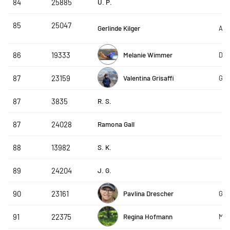
U. P.
84
25885
85
25047
Gerlinde Kilger
AT
Melanie Wimmer
86
19333
Die
Valentina Grisaffi
87
23159
GLO
R. S.
87
3835
Ramona Gall
87
24028
S. K.
88
13982
J. G.
89
24204
Pavlina Drescher
90
23161
GLO
Regina Hofmann
91
22375
Moo