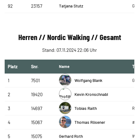
Tatjana Stutz
92
23157
GLO
Herren // Nordic Walking // Gesamt
Stand: 07.11.2024 22:06 Uhr
Platz
Snr.
Name
Te
Wolfgang Blank
1
7501
GP 
Kevin Kronschnabl
2
19420
Tobias Raith
3
14697
R&S
Thomas Rösener
4
15067
#g
Gerhard Roth
5
15075
WSV