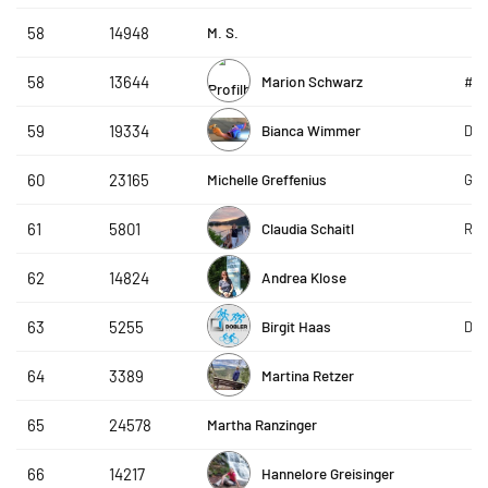
M. S.
58
14948
Marion Schwarz
58
13644
#g
Bianca Wimmer
59
19334
Die
Michelle Greffenius
60
23165
GLO
Claudia Schaitl
61
5801
Rot
Andrea Klose
62
14824
Birgit Haas
63
5255
Dob
Martina Retzer
64
3389
Martha Ranzinger
65
24578
Hannelore Greisinger
66
14217