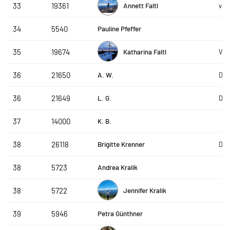
Annett Faltl
33
19361
vhs
Pauline Pfeffer
34
5540
Katharina Faltl
35
19674
Ver
A. W.
36
21650
DAP
L. G.
36
21649
DAP
K. B.
37
14000
Brigitte Krenner
38
26118
DAP
Andrea Kralik
38
5723
Jennifer Kralik
38
5722
Petra Günthner
39
5946