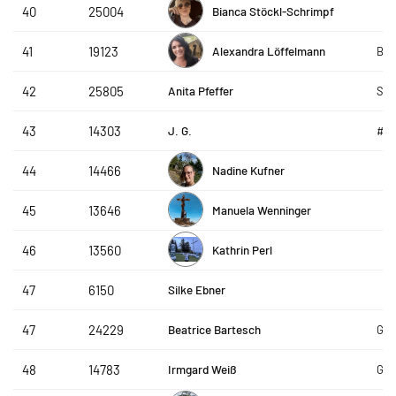
Bianca Stöckl-Schrimpf
40
25004
Alexandra Löffelmann
41
19123
BOL
Anita Pfeffer
42
25805
Ste
J. G.
43
14303
#g
Nadine Kufner
44
14466
Manuela Wenninger
45
13646
Kathrin Perl
46
13560
Silke Ebner
47
6150
Beatrice Bartesch
47
24229
GP 
Irmgard Weiß
48
14783
GLO