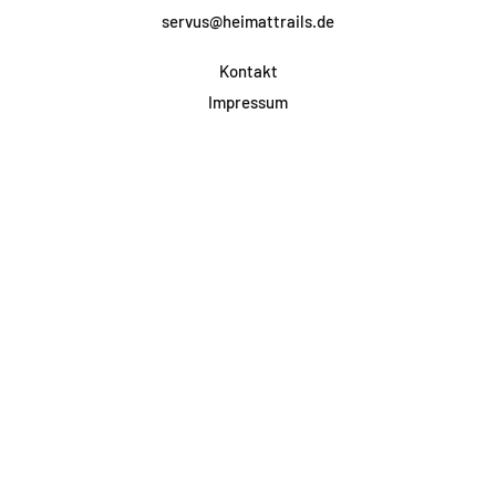
servus@heimattrails.de
Kontakt
Impressum
Datenschutz
AGB & Teilnahme
FAQ
Login für Firmen
Facebook
Instagram