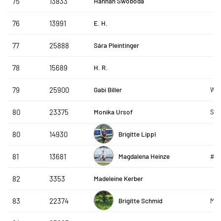
Hannah Swoboda
75
13833
E. H.
76
13991
Sára Pleintinger
77
25888
H. R.
78
15689
Gabi Biller
79
25900
WSV
Monika Ursof
80
23375
Ste
Brigitte Lippl
80
14930
Magdalena Heinze
81
13681
#g
Madeleine Kerber
82
3353
Brigitte Schmid
83
22374
Moo