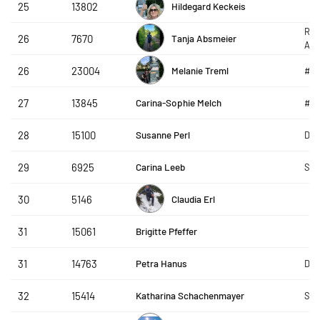
Hildegard Keckeis
25
13802
Reh
Tanja Absmeier
26
7670
Abs
Melanie Treml
26
23004
#g
Carina-Sophie Melch
27
13845
#g
Susanne Perl
28
15100
DeD
Carina Leeb
29
6925
SRC
Claudia Erl
30
5146
Brigitte Pfeffer
31
15061
Petra Hanus
31
14763
DeD
Katharina Schachenmayer
32
15414
SLC