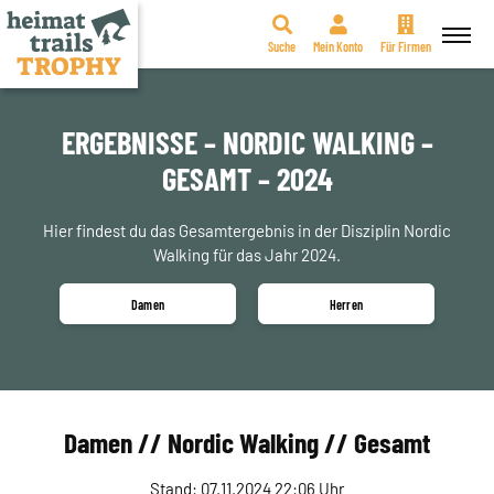
Suche
Mein Konto
Für Firmen
Zum
Inhalt
springen
ERGEBNISSE – NORDIC WALKING –
GESAMT – 2024
Hier findest du das Gesamtergebnis in der Disziplin Nordic
Walking für das Jahr 2024.
Damen
Herren
Damen // Nordic Walking // Gesamt
Stand: 07.11.2024 22:06 Uhr