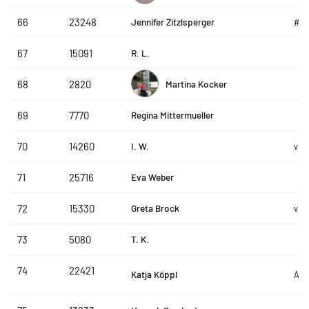
Jennifer Zitzlsperger
66
23248
#g
R. L.
67
15091
Martina Kocker
68
2820
Regina Mittermueller
69
7770
I. W.
70
14260
vhs
Eva Weber
71
25716
Greta Brock
72
15330
vhs
T. K.
73
5080
74
22421
Katja Köppl
AT