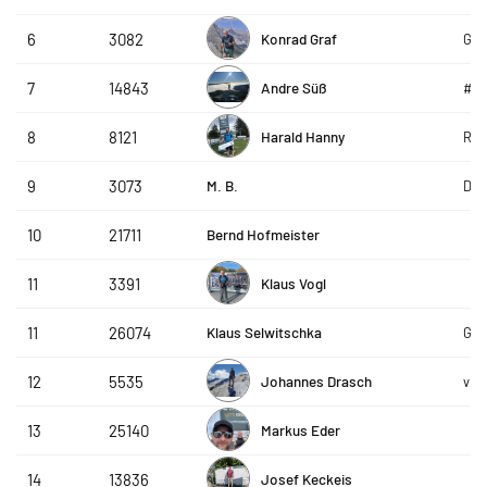
Konrad Graf
6
3082
Gra
Andre Süß
7
14843
#g
Harald Hanny
8
8121
R&S
M. B.
9
3073
De 
Bernd Hofmeister
10
21711
Klaus Vogl
11
3391
Klaus Selwitschka
11
26074
Gre
Johannes Drasch
12
5535
vhs
Markus Eder
13
25140
Josef Keckeis
14
13836