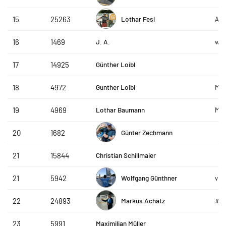
Lothar Fesl
15
25263
ACP
J. A.
16
1469
win
Günther Loibl
17
14925
Gunther Loibl
18
4972
Mes
Lothar Baumann
19
4969
Mes
Günter Zechmann
20
1682
Christian Schillmaier
21
15844
Wolfgang Günthner
21
5942
vhs
Markus Achatz
22
24893
#g
Maximilian Müller
23
5991