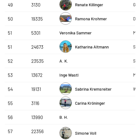
Renate Killinger
49
3130
GLO
Ramona Krohmer
50
19335
Die
Veronika Sammer
51
5301
Met
Katharina Altmann
51
24673
SLC
A. K.
52
23535
Ste
Inge Wastl
53
13672
Met
Sabrina Kremsreiter
54
19131
WSV
Carina Kröninger
55
3116
B. H.
56
13990
57
22356
Simone Voll