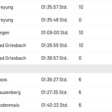
reyung
01:35:57 Std.
10
reyung
01:35:48 Std.
0
egen
01:09:00 Std.
10
ad Griesbach
01:26:59 Std.
10
ad Griesbach
01:38:57 Std.
0
oos
01:36:27 Std.
6
auzenberg
01:27:35 Std.
6
odenmais
01:40:22 Std.
6