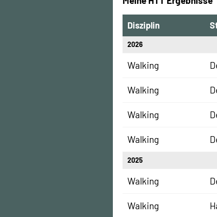
Meine HTT Ergebnisse
Disziplin
S
2026
Walking
D
Walking
D
Walking
D
Walking
D
2025
Walking
D
Walking
H