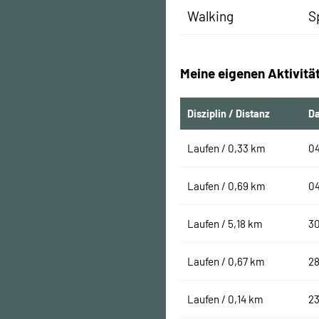
Walking
S
Meine eigenen Aktivitä
Disziplin / Distanz
D
Laufen / 0,33 km
0
Laufen / 0,69 km
0
Laufen / 5,18 km
30
Laufen / 0,67 km
28
Laufen / 0,14 km
23