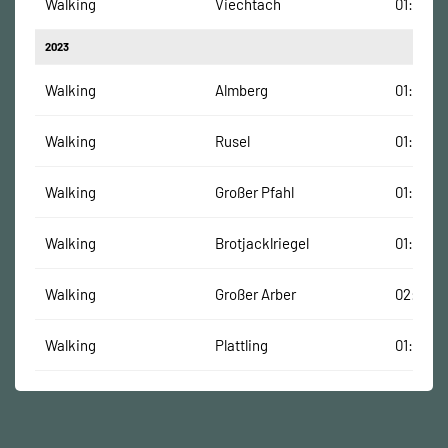
Walking
Viechtach
01:10:59
2023
Walking
Almberg
01:31:00
Walking
Rusel
01:43:31
Walking
Großer Pfahl
01:21:51
Walking
Brotjacklriegel
01:14:00
Walking
Großer Arber
02:08:0
Walking
Plattling
01:34:35