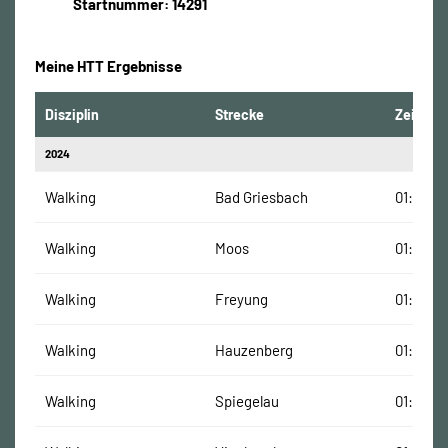
Startnummer: 14291
Meine HTT Ergebnisse
Disziplin
Strecke
Zeit
2024
Walking
Bad Griesbach
01:14:54
Walking
Moos
01:19:36
Walking
Freyung
01:26:00
Walking
Hauzenberg
01:11:15 
Walking
Spiegelau
01:49:43