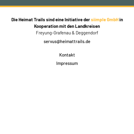
Die Heimat Trails sind eine Initiative der
siimple GmbH
in
Kooperation mit den Landkreisen
Freyung-Grafenau & Deggendorf
servus@heimattrails.de
Kontakt
Impressum
Datenschutz
AGB & Teilnahme
FAQ
Login für Firmen
Facebook
Instagram