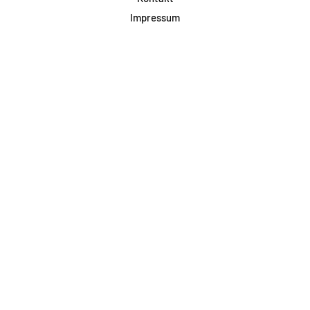
Impressum
Datenschutz
AGB & Teilnahme
FAQ
Login für Firmen
Facebook
Instagram
Jetzt Newsletter abonnieren