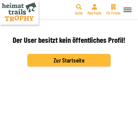
Suche
Mein Konto
Für Firmen
Zum
Inhalt
springen
Der User besitzt kein öffentliches Profil!
Zur Startseite