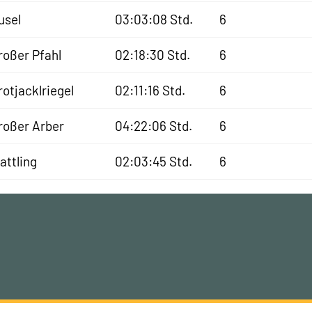
usel
03:03:08 Std.
6
roßer Pfahl
02:18:30 Std.
6
rotjacklriegel
02:11:16 Std.
6
roßer Arber
04:22:06 Std.
6
lattling
02:03:45 Std.
6