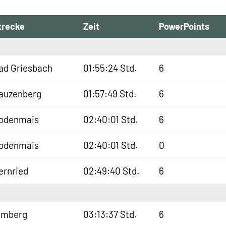
trecke
Zeit
PowerPoints
ad Griesbach
01:55:24 Std.
6
auzenberg
01:57:49 Std.
6
odenmais
02:40:01 Std.
6
odenmais
02:40:01 Std.
0
ernried
02:49:40 Std.
6
lmberg
03:13:37 Std.
6