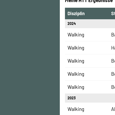
Meine HTT Ergebnisse
Disziplin
S
2024
Walking
B
Walking
H
Walking
B
Walking
B
Walking
B
2023
Walking
A