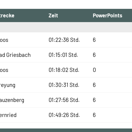
trecke
Zeit
PowerPoints
oos
01:22:36 Std.
6
ad Griesbach
01:15:01 Std.
6
oos
01:18:02 Std.
0
reyung
01:30:31 Std.
6
auzenberg
01:27:56 Std.
6
ernried
01:49:26 Std.
6