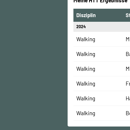
Meine HTT Ergebnisse
Disziplin
S
2024
Walking
M
Walking
B
Walking
M
Walking
F
Walking
H
Walking
B