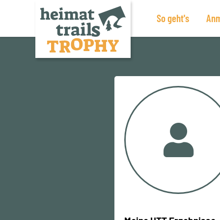
So geht's
Anm
Zum
Inhalt
springen