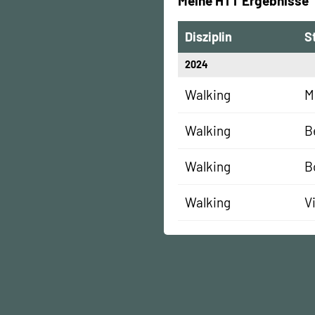
Meine HTT Ergebnisse
Disziplin
S
2024
Walking
M
Walking
B
Walking
B
Walking
V