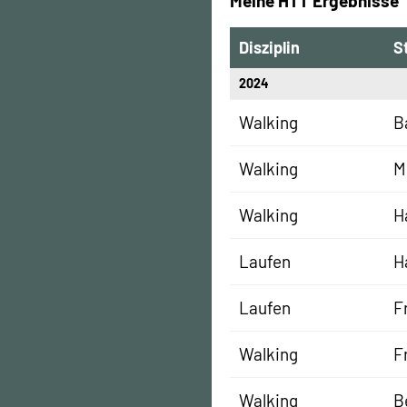
Meine HTT Ergebnisse
Disziplin
S
2024
Walking
B
Walking
M
Walking
H
Laufen
H
Laufen
F
Walking
F
Walking
B