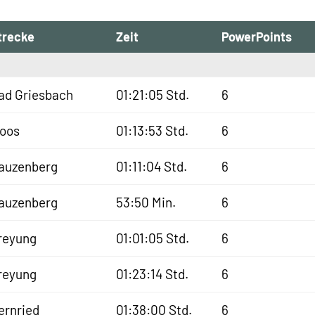
trecke
Zeit
PowerPoints
ad Griesbach
01:21:05 Std.
6
oos
01:13:53 Std.
6
auzenberg
01:11:04 Std.
6
auzenberg
53:50 Min.
6
reyung
01:01:05 Std.
6
reyung
01:23:14 Std.
6
ernried
01:38:00 Std.
6