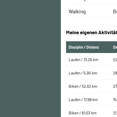
Walking
B
Meine eigenen Aktivitä
Disziplin / Distanz
D
Laufen / 13,26 km
0
Laufen / 5,90 km
28
Biken / 52,62 km
27
Laufen / 17,98 km
15
Biken / 61,03 km
12