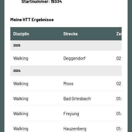
Startnummer: 19334
Meine HTT Ergebnisse
Disziplin
Strecke
Zeit
2025
Walking
Deggendorf
02:11:34
2024
Walking
Moos
02:08:21
Walking
Bad Griesbach
01:47:00
Walking
Freyung
01:54:22
Walking
Hauzenberg
01:33:29