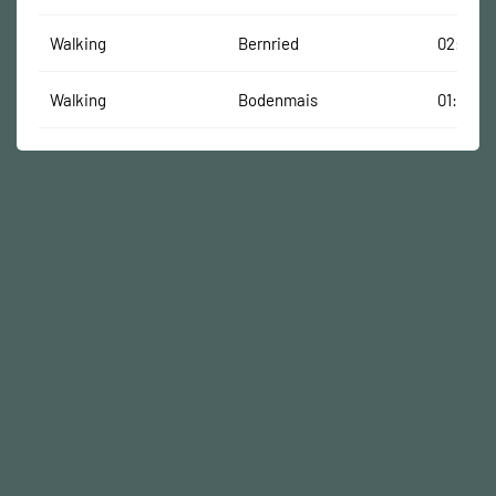
Walking
Bernried
02:30:15
Walking
Bodenmais
01:53:47