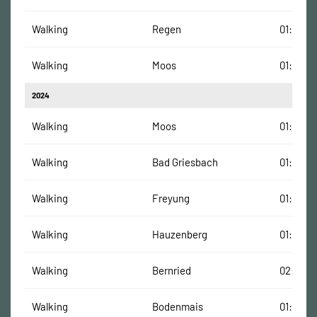
Walking
Regen
01:30:19
Walking
Moos
01:58:27
2024
Walking
Moos
01:31:00
Walking
Bad Griesbach
01:23:00
Walking
Freyung
01:32:31
Walking
Hauzenberg
01:21:08
Walking
Bernried
02:09:21
Walking
Bodenmais
01:23:00