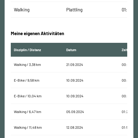
Walking
Plattling
01:51:18
Meine eigenen Aktivitäten
Disziplin / Distanz
Datum
Zeit
Walking / 3,38 km
21.09.2024
00:37:02
E-Bike / 9,58 km
10.09.2024
00:23:53
E-Bike / 10,04 km
10.09.2024
00:26:28
Walking / 6,47 km
05.09.2024
01:28:09
Walking / 11,48 km
12.08.2024
01:54:03