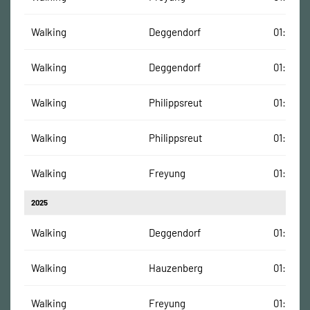
Walking
Deggendorf
01:41:14
Walking
Deggendorf
01:31:51
Walking
Philippsreut
01:11:21 
Walking
Philippsreut
01:05:36
Walking
Freyung
01:25:56
2025
Walking
Deggendorf
01:37:16
Walking
Hauzenberg
01:20:42
Walking
Freyung
01:32:13