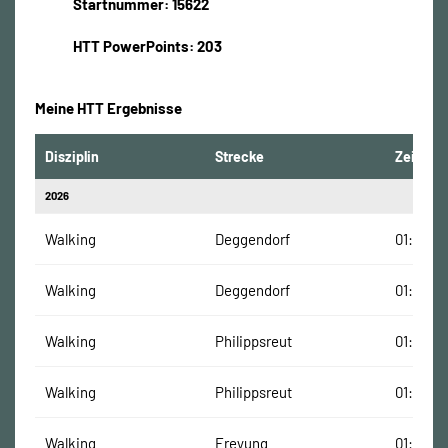
Startnummer: 15622
HTT PowerPoints: 203
Meine HTT Ergebnisse
Disziplin
Strecke
Zeit
2026
Walking
Deggendorf
01:41:14
Walking
Deggendorf
01:31:51
Walking
Philippsreut
01:11:21 
Walking
Philippsreut
01:05:36
Walking
Freyung
01:25:56