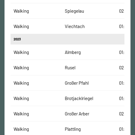
Walking
Spiegelau
02:01:00
Walking
Viechtach
01:20:46
2023
Walking
Almberg
01:41:15
Walking
Rusel
02:07:11
Walking
Großer Pfahl
01:32:30
Walking
Brotjacklriegel
01:30:06
Walking
Großer Arber
02:42:5
Walking
Plattling
01:51:18