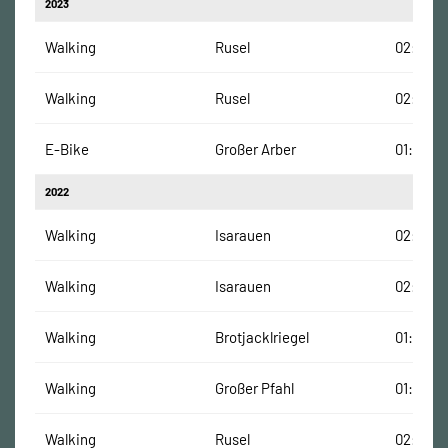
2023
Walking
Rusel
02:21:56
Walking
Rusel
02:31:36
E-Bike
Großer Arber
01:00:08
2022
Walking
Isarauen
02:07:58
Walking
Isarauen
02:07:57
Walking
Brotjacklriegel
01:21:42
Walking
Großer Pfahl
01:29:07
Walking
Rusel
02:44:10