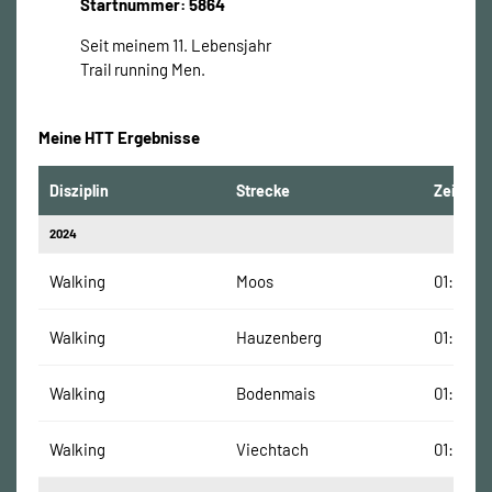
Startnummer: 5864
Seit meinem 11. Lebensjahr
Trail running Men.
Meine HTT Ergebnisse
Disziplin
Strecke
Zeit
2024
Walking
Moos
01:46:35
Walking
Hauzenberg
01:44:58
Walking
Bodenmais
01:42:32
Walking
Viechtach
01:40:31