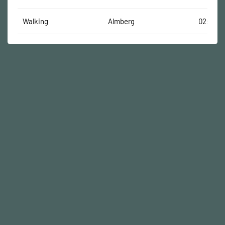
Walking
Almberg
02:05:5