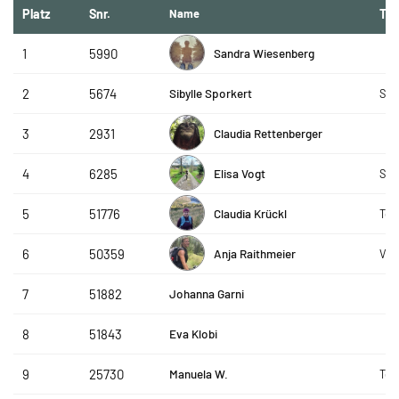
Platz
Snr.
Name
Te
Sandra Wiesenberg
1
5990
Sibylle Sporkert
2
5674
SLC
Claudia Rettenberger
3
2931
Elisa Vogt
4
6285
SRC
Claudia Krückl
5
51776
Tea
Anja Raithmeier
6
50359
Vit
Johanna Garni
7
51882
Eva Klobi
8
51843
Manuela W.
9
25730
Te