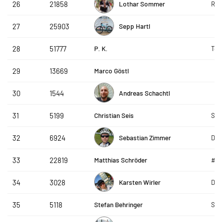
Lothar Sommer
26
21858
Ren
Sepp Hartl
27
25903
P. K.
28
51777
Tea
Marco Göstl
29
13669
Andreas Schachtl
30
1544
Christian Seis
31
5199
Sch
Sebastian Zimmer
32
6924
DAP
Matthias Schröder
33
22819
#g
Karsten Wirler
34
3028
Die
Stefan Behringer
35
5118
Sch