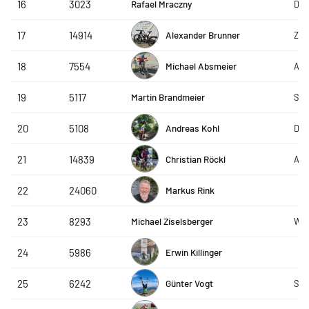
Rafael Mraczny
16
3023
DAP
Alexander Brunner
17
14914
ZF 
Michael Absmeier
18
7554
AVS
Martin Brandmeier
19
5117
Sch
Andreas Kohl
20
5108
Dou
Christian Röckl
21
14839
AVS
Markus Rink
22
24060
Michael Ziselsberger
23
8293
WSV
Erwin Killinger
24
5986
Günter Vogt
25
6242
SRC