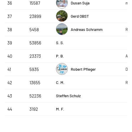
Dusan Suja
36
15587
mes
Gerd OBST
37
23899
Andreas Schramm
38
5458
Ritz
S. S.
39
53856
P. B.
40
23373
Ant
Robert Pfleger
41
5935
Dob
C. M.
42
13655
Rea
Steffen Schulz
43
52236
M. F.
44
3192