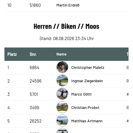
Martin Erdniß
10
51860
Herren // Biken // Moos
Stand: 08.08.2026 23:34 Uhr
Platz
Snr.
Name
Te
Christopher Maletz
1
6864
Bay
Ingmar Ziegenbein
2
24596
Bay
Marco Göttl
3
5701
#te
Christian Probst
4
3499
Bay
Matthias Artmann
5
26252
#te