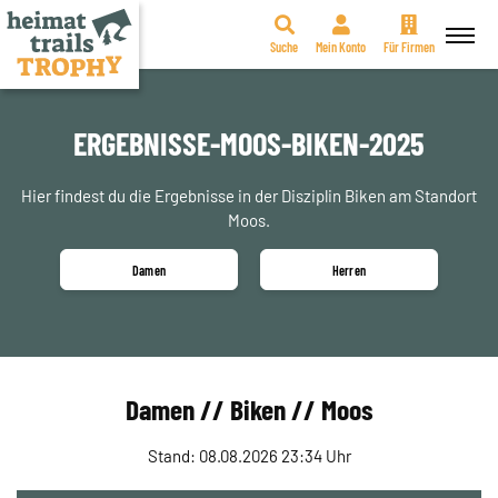
Suche
Mein Konto
Für Firmen
Zum
Inhalt
springen
ERGEBNISSE-MOOS-BIKEN-2025
Hier findest du die Ergebnisse in der Disziplin Biken am Standort
Moos.
Damen
Herren
Damen // Biken // Moos
Stand: 08.08.2026 23:34 Uhr