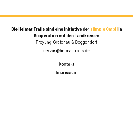
Die Heimat Trails sind eine Initiative der
siimple GmbH
in
Kooperation mit den Landkreisen
Freyung-Grafenau & Deggendorf
servus@heimattrails.de
Kontakt
Impressum
Datenschutz
AGB & Teilnahme
FAQ
Login für Firmen