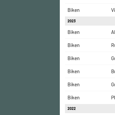
Biken
V
2023
Biken
A
Biken
R
Biken
G
Biken
B
Biken
G
Biken
P
2022