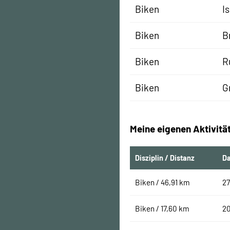
Biken
I
Biken
B
Biken
R
Biken
G
Meine eigenen Aktivitä
Disziplin / Distanz
D
Biken / 46,91 km
27
Biken / 17,60 km
2