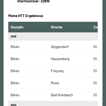
Startnummer: 22819
Meine HTT Ergebnisse
Disziplin
Strecke
Zeit
2025
Biken
Deggendorf
01:18:46
Biken
Hauzenberg
01:14:49
Biken
Freyung
01:32:43
Biken
Moos
01:08:13
Biken
Bad Griesbach
01:29:10
2024