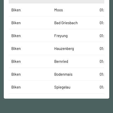
Biken
Moos
01:09:00
Biken
Bad Griesbach
01:59:00
Biken
Freyung
01:27:00
Biken
Hauzenberg
01:08:00
Biken
Bernried
01:19:00
Biken
Bodenmais
01:37:00
Biken
Spiegelau
01:18:00