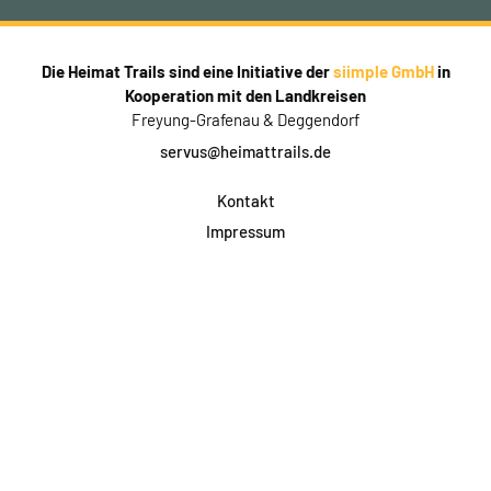
Die Heimat Trails sind eine Initiative der
siimple GmbH
in
Kooperation mit den Landkreisen
Freyung-Grafenau & Deggendorf
servus@heimattrails.de
Kontakt
Impressum
Datenschutz
AGB & Teilnahme
FAQ
Login für Firmen
Facebook
Instagram