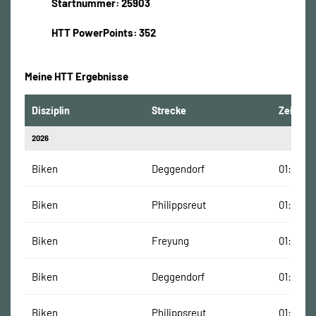
Startnummer: 25903
HTT PowerPoints: 352
Meine HTT Ergebnisse
Disziplin
Strecke
Zeit
2026
Biken
Deggendorf
01:20:46
Biken
Philippsreut
01:36:34
Biken
Freyung
01:36:01
Biken
Deggendorf
01:20:46
Biken
Philippsreut
01:36:34