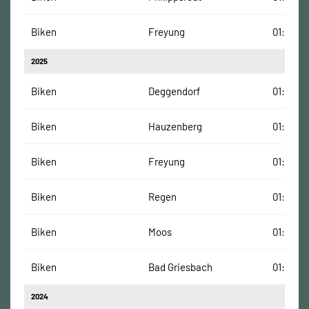
Biken
Freyung
01:36:01
2025
Biken
Deggendorf
01:15:35
Biken
Hauzenberg
01:10:52
Biken
Freyung
01:29:44
Biken
Regen
01:03:54
Biken
Moos
01:03:54
Biken
Bad Griesbach
01:27:10
2024