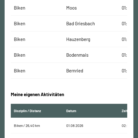
Biken
Moos
01:14:36
Biken
Bad Griesbach
01:31:29
Biken
Hauzenberg
01:10:16
Biken
Bodenmais
01:43:53
Biken
Bernried
01:25:55
Meine eigenen Aktivitäten
Disziplin / Distanz
Datum
Zeit
Biken / 26,40 km
01.08.2026
02:22:57