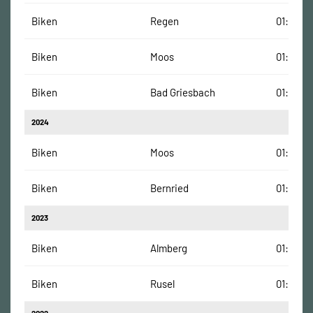
Biken
Regen
01:04:50
Biken
Moos
01:05:51
Biken
Bad Griesbach
01:28:06
2024
Biken
Moos
01:15:02
Biken
Bernried
01:23:00
2023
Biken
Almberg
01:16:00
Biken
Rusel
01:21:01