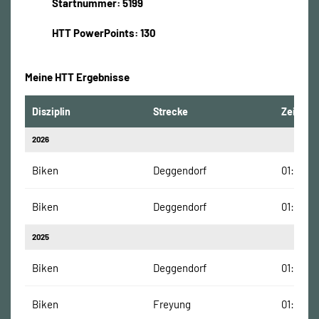
Startnummer: 5199
HTT PowerPoints: 130
Meine HTT Ergebnisse
Disziplin
Strecke
Zeit
2026
Biken
Deggendorf
01:19:43
Biken
Deggendorf
01:19:43
2025
Biken
Deggendorf
01:15:33
Biken
Freyung
01:31:15