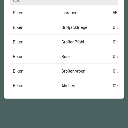
2022
Biken
Isarauen
55:27 Mi
Biken
Brotjacklriegel
01:12:00
Biken
Großer Pfahl
01:08:00
Biken
Rusel
01:11:02
Biken
Großer Arber
01:16:02
Biken
Almberg
01:11:32