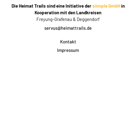
Die Heimat Trails sind eine Initiative der
siimple GmbH
in
Kooperation mit den Landkreisen
Freyung-Grafenau & Deggendorf
servus@heimattrails.de
Kontakt
Impressum
Datenschutz
AGB & Teilnahme
FAQ
Login für Firmen
Facebook
Instagram