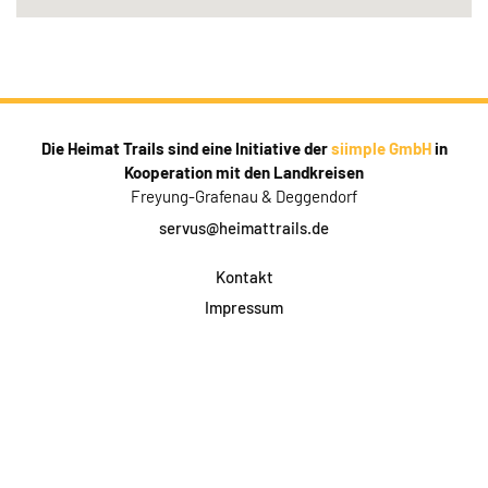
Die Heimat Trails sind eine Initiative der
siimple GmbH
in
Kooperation mit den Landkreisen
Freyung-Grafenau & Deggendorf
servus@heimattrails.de
Kontakt
Impressum
Datenschutz
AGB & Teilnahme
FAQ
Login für Firmen