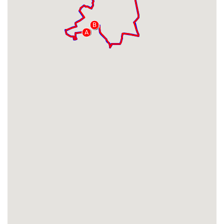
B
B
A
A