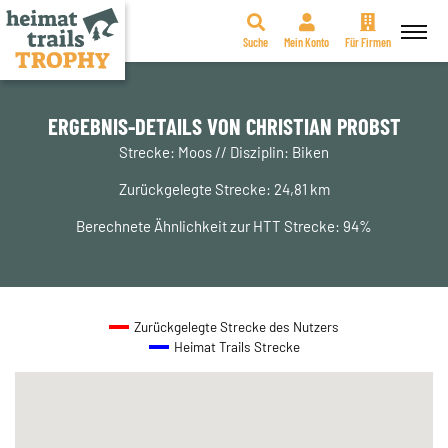
Suche
Mein Konto
Für Firmen
Zum
Inhalt
springen
ERGEBNIS-DETAILS VON CHRISTIAN PROBST
Strecke: Moos // Disziplin: Biken
Zurückgelegte Strecke: 24,81 km
Berechnete Ähnlichkeit zur HTT Strecke: 94%
Zurückgelegte Strecke des Nutzers
Heimat Trails Strecke