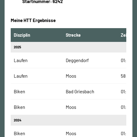
Startnummer: 6242
Meine HTT Ergebnisse
Disziplin
Strecke
Zeit
2025
Laufen
Deggendorf
01:04:10
Laufen
Moos
58:10 Mi
Biken
Bad Griesbach
01:38:24
Biken
Moos
01:03:09
2024
Biken
Moos
01:09:40