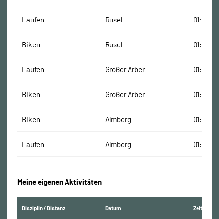
Laufen
Rusel
01:33:16
Biken
Rusel
01:10:35
Laufen
Großer Arber
01:37:47
Biken
Großer Arber
01:27:43
Biken
Almberg
01:07:41
Laufen
Almberg
01:11:35
Meine eigenen Aktivitäten
Disziplin / Distanz
Datum
Zeit