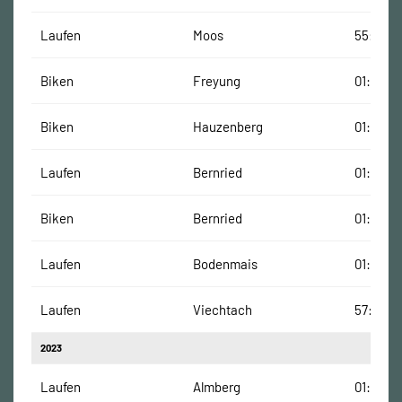
Laufen
Moos
55:02 M
Biken
Freyung
01:17:31
Biken
Hauzenberg
01:02:37
Laufen
Bernried
01:22:14
Biken
Bernried
01:11:23
Laufen
Bodenmais
01:05:16
Laufen
Viechtach
57:58 Mi
2023
Laufen
Almberg
01:11:08