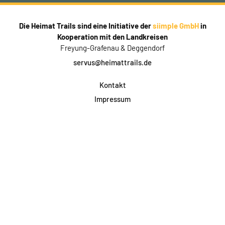
Die Heimat Trails sind eine Initiative der
siimple GmbH
in
Kooperation mit den Landkreisen
Freyung-Grafenau & Deggendorf
servus@heimattrails.de
Kontakt
Impressum
Datenschutz
AGB & Teilnahme
FAQ
Login für Firmen
Facebook
Instagram