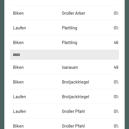
Biken
Großer Arber
01:09:40
Laufen
Plattling
01:05:05
Biken
Plattling
46:34 M
2022
Biken
Isarauen
49:04 M
Biken
Brotjacklriegel
01:03:55
Laufen
Brotjacklriegel
01:05:30
Laufen
Großer Pfahl
01:03:19
Biken
Großer Pfahl
01:08:50