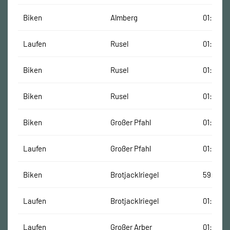
Biken
Almberg
01:07:35
Laufen
Rusel
01:20:32
Biken
Rusel
01:07:40
Biken
Rusel
01:06:55
Biken
Großer Pfahl
01:02:33
Laufen
Großer Pfahl
01:01:13
Biken
Brotjacklriegel
59:59 M
Laufen
Brotjacklriegel
01:03:17
Laufen
Großer Arber
01:45:45