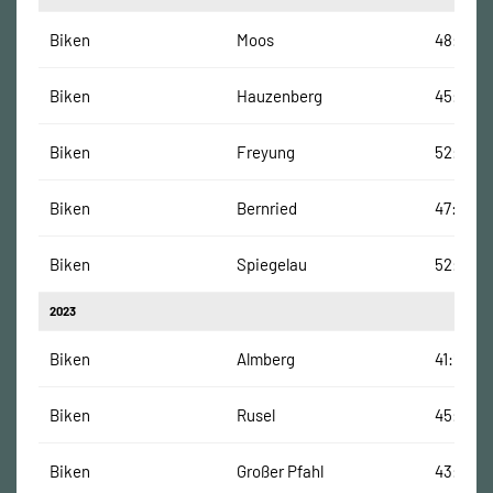
Biken
Moos
48:15 Mi
Biken
Hauzenberg
45:09 M
Biken
Freyung
52:48 M
Biken
Bernried
47:22 Mi
Biken
Spiegelau
52:13 Mi
2023
Biken
Almberg
41:58 Mi
Biken
Rusel
45:26 M
Biken
Großer Pfahl
43:17 Mi