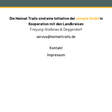
Die Heimat Trails sind eine Initiative der
siimple GmbH
in
Kooperation mit den Landkreisen
Freyung-Grafenau & Deggendorf
servus@heimattrails.de
Kontakt
Impressum
Datenschutz
AGB & Teilnahme
FAQ
Login für Firmen
Facebook
Instagram