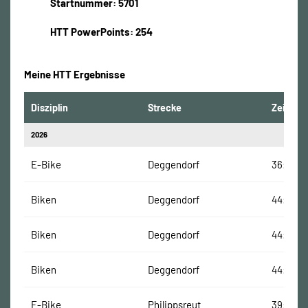
Startnummer: 5701
HTT PowerPoints: 254
Meine HTT Ergebnisse
Disziplin
Strecke
Zeit
2026
E-Bike
Deggendorf
36:13 Mi
Biken
Deggendorf
44:01 Mi
Biken
Deggendorf
44:01 Mi
Biken
Deggendorf
44:01 Mi
E-Bike
Philippsreut
39:58 M