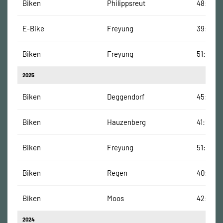
Biken
Philippsreut
48:50 M
E-Bike
Freyung
39:31 Mi
Biken
Freyung
51:20 Mi
2025
Biken
Deggendorf
45:41 Mi
Biken
Hauzenberg
41:58 Mi
Biken
Freyung
51:30 Mi
Biken
Regen
40:35 M
Biken
Moos
42:34 M
2024