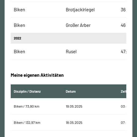
Biken
Brotjacklriegel
36:30 M
Biken
Großer Arber
46:36 M
2022
Biken
Rusel
47:01 Mi
Meine eigenen Aktivitäten
Disziplin / Distanz
Datum
Zeit
Biken / 73,90 km
19.05.2025
03:42:57
Biken / 132,97 km
18.05.2025
07:15:38