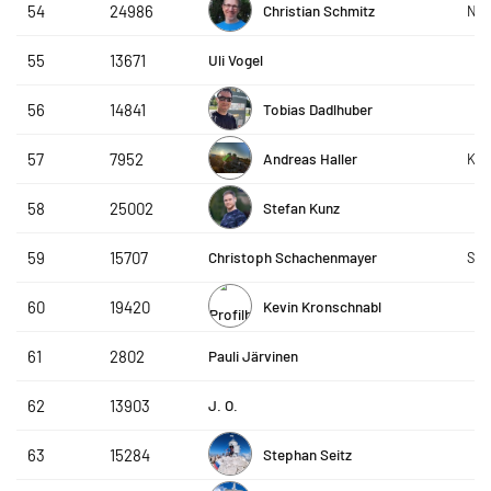
Christian Schmitz
54
24986
Nor
Uli Vogel
55
13671
Tobias Dadlhuber
56
14841
Andreas Haller
57
7952
Kuh
Stefan Kunz
58
25002
Christoph Schachenmayer
59
15707
SLC
Kevin Kronschnabl
60
19420
Pauli Järvinen
61
2802
J. O.
62
13903
Stephan Seitz
63
15284