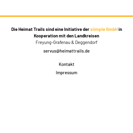
Die Heimat Trails sind eine Initiative der
siimple GmbH
in
Kooperation mit den Landkreisen
Freyung-Grafenau & Deggendorf
servus@heimattrails.de
Kontakt
Impressum
Datenschutz
AGB & Teilnahme
FAQ
Login für Firmen