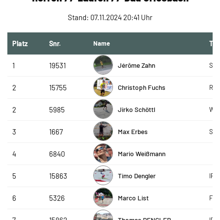
Stand: 07.11.2024 20:41 Uhr
Platz
Snr.
Name
Te
Jérôme Zahn
1
19531
SC 
Christoph Fuchs
2
15755
RSC
Jirko Schöttl
2
5985
W4i
Max Erbes
3
1667
SLC
Mario Weißmann
4
6840
Timo Dengler
5
15863
IPR
Marco List
6
5326
FC 
Thomas DENGLER
IPR