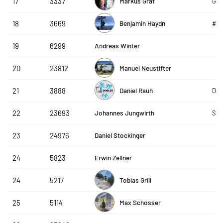
Markus Graf
17
3337
Gra
Benjamin Haydn
18
3669
#te
Andreas Winter
19
6299
Manuel Neustifter
20
23812
Daniel Rauh
21
3888
Dob
Johannes Jungwirth
22
23693
SC 
Daniel Stockinger
23
24976
Erwin Zellner
24
5823
Tobias Grill
24
5217
Max Schosser
25
5114