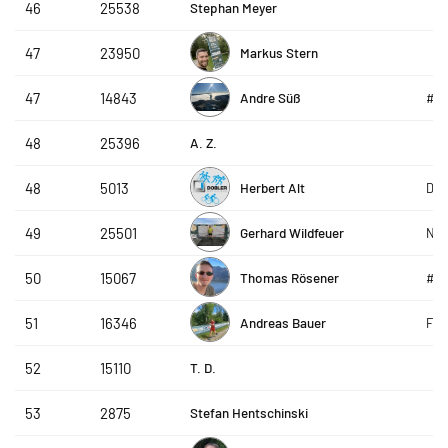
Stephan Meyer
46
25538
Markus Stern
47
23950
Andre Süß
47
14843
#g
A. Z.
48
25396
Herbert Alt
48
5013
Dob
Gerhard Wildfeuer
49
25501
Nor
Thomas Rösener
50
15067
#g
Andreas Bauer
51
16346
FC 
T. D.
52
15110
Stefan Hentschinski
53
2875