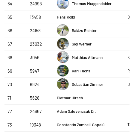
Thomas Muggendobler
64
24998
Hans Kölbl
65
13458
DAP
Balázs Richter
66
24158
Sigi Werner
67
23032
Matthias Altmann
68
3046
KER
Karl Fuchs
69
5947
RSC
Sebastian Zimmer
70
6924
DAP
Dietmar Hirsch
71
5628
Adam Szlovencsak Dr.
72
24667
Constantin Zambelli Sopalù
73
19348
Tea