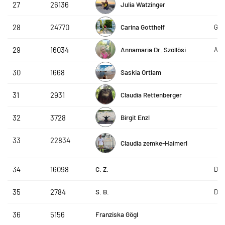
Julia Watzinger
27
26136
Carina Gotthelf
28
24770
Got
Annamaria Dr. Szöllösi
29
16034
Ask
Saskia Ortlam
30
1668
Claudia Rettenberger
31
2931
Birgit Enzl
32
3728
33
22834
Claudia zemke-Haimerl
C. Z.
34
16098
Die
S. B.
35
2784
Die
Franziska Gögl
36
5156