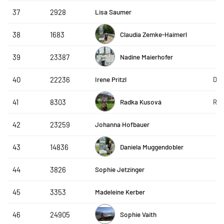
Lisa Saumer
37
2928
Claudia Zemke-Haimerl
38
1683
Nadine Maierhofer
39
23387
Irene Pritzl
40
22236
Die
Radka Kusová
41
8303
RS 
Johanna Hofbauer
42
23259
Daniela Muggendobler
43
14836
Sophie Jetzinger
44
3826
Madeleine Kerber
45
3353
Sophie Vaith
46
24905