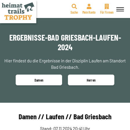
Suche
Mein Konto
Für Firmen
Zum
Inhalt
springen
ERGEBNISSE-BAD GRIESBACH-LAUFEN-
2024
Hier findest du die Ergebnisse in der Disziplin Laufen am Standort
Bad Griesbach.
Damen
Herren
Damen // Laufen // Bad Griesbach
Stand: 07.11.2024 20:41 Uhr