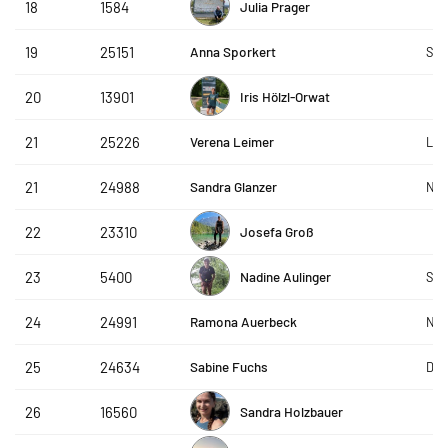
Julia Prager
18
1584
Anna Sporkert
19
25151
SLC
Iris Hölzl-Orwat
20
13901
Verena Leimer
21
25226
Lie
Sandra Glanzer
21
24988
Nor
Josefa Groß
22
23310
Nadine Aulinger
23
5400
Ste
Ramona Auerbeck
24
24991
Nor
Sabine Fuchs
25
24634
De 
Sandra Holzbauer
26
16560