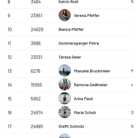
Katrin Robl
8
3484
Nor
Verena Pfeffer
9
23951
Bianca Pfeffer
10
24629
Sommersperger Petra
11
3686
Teresa Geier
12
23031
Manuela Bruckmeier
13
6276
MS 
Ramona Sedlmeier
14
15565
vh
Anna Pauli
15
5952
Maria Schuh
16
24974
De 
Steffi Schmitz
17
24985
Nor