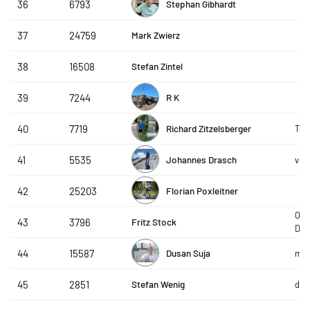
Stephan Gibhardt
36
6793
Mark Zwierz
37
24759
Stefan Zintel
38
16508
R K
39
7244
Richard Zitzelsberger
40
7719
Te
Johannes Drasch
41
5535
vhs
Florian Poxleitner
42
25203
Opt
Fritz Stock
43
3796
Deg
Dusan Suja
44
15587
mes
Stefan Wenig
45
2851
dab