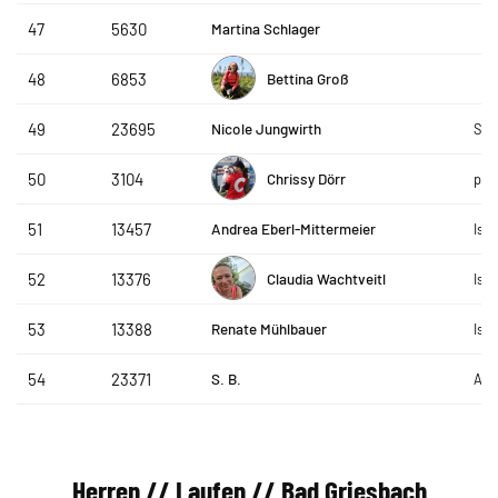
Martina Schlager
47
5630
Bettina Groß
48
6853
Nicole Jungwirth
49
23695
SC 
Chrissy Dörr
50
3104
pas
Andrea Eberl-Mittermeier
51
13457
Isa
Claudia Wachtveitl
52
13376
Isa
Renate Mühlbauer
53
13388
Isa
S. B.
54
23371
Ant
Herren // Laufen // Bad Griesbach