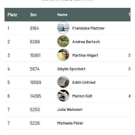
Platz
Snr.
Name
Te
Franziska Plattner
1
9164
Andrea Bartsch
2
6288
Martina Hilgart
3
15991
SLC
Sibylle Sporkert
4
5674
SLC
Edith Unfried
5
19569
Marion Süß
6
14095
#g
Julia Weinzierl
7
5250
Michaela Peter
7
5226