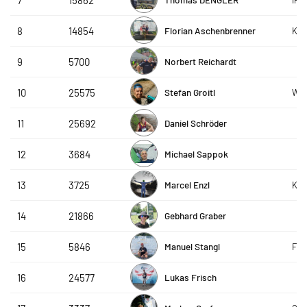
7
15862
Florian Aschenbrenner
8
14854
Kuh
Norbert Reichardt
9
5700
Stefan Groitl
10
25575
W4i
Daniel Schröder
11
25692
Michael Sappok
12
3684
Marcel Enzl
13
3725
Kna
Gebhard Graber
14
21866
Manuel Stangl
15
5846
FC 
Lukas Frisch
16
24577