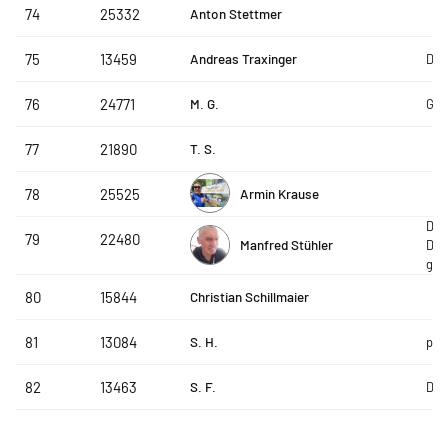
Anton Stettmer
74
25332
Andreas Traxinger
75
13459
DAP
M. G.
76
24771
Got
T. S.
77
21890
Armin Krause
78
25525
DON
79
22480
Manfred Stühler
Deg
gK
Christian Schillmaier
80
15844
S. H.
81
13084
pas
S. F.
82
13463
DAP