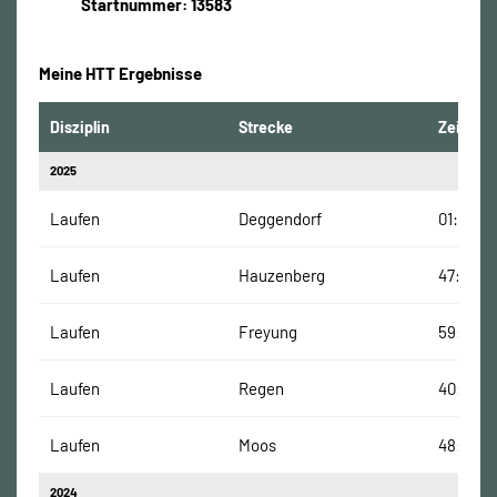
Startnummer: 13583
Meine HTT Ergebnisse
Disziplin
Strecke
Zeit
2025
Laufen
Deggendorf
01:00:19
Laufen
Hauzenberg
47:43 Mi
Laufen
Freyung
59:20 M
Laufen
Regen
40:30 M
Laufen
Moos
48:10 Mi
2024