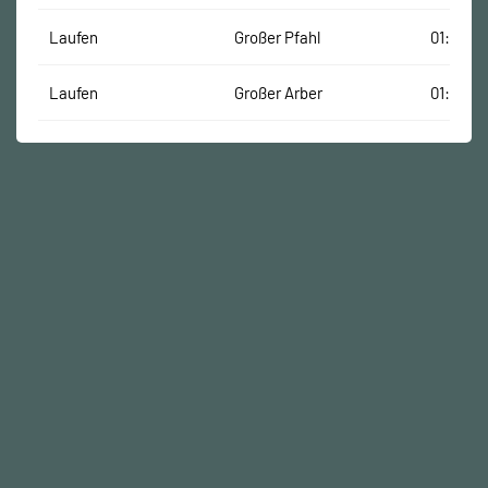
Laufen
Großer Pfahl
01:00:00
Laufen
Großer Arber
01:49:00