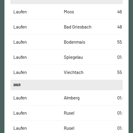
Laufen
Moos
46:30 M
Laufen
Bad Griesbach
48:00 M
Laufen
Bodenmais
55:00 M
Laufen
Spiegelau
01:07:00
Laufen
Viechtach
55:00 M
2023
Laufen
Almberg
01:08:30
Laufen
Rusel
01:17:00
Laufen
Rusel
01:14:00