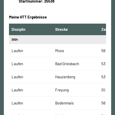
Startnummer: 25538
Meine HTT Ergebnisse
Disziplin
Strecke
Zeit
2024
Laufen
Moos
56:01 Mi
Laufen
Bad Griesbach
53:39 M
Laufen
Hauzenberg
53:53 M
Laufen
Freyung
01:02:11
Laufen
Bodenmais
56:25 M