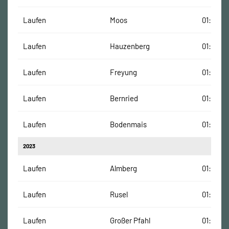
Laufen
Moos
01:02:27
Laufen
Hauzenberg
01:15:32
Laufen
Freyung
01:18:28
Laufen
Bernried
01:43:31
Laufen
Bodenmais
01:09:06
2023
Laufen
Almberg
01:24:25
Laufen
Rusel
01:33:25
Laufen
Großer Pfahl
01:18:18