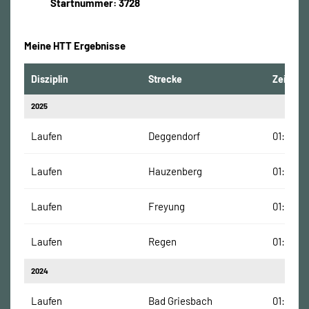
Startnummer: 3728
Meine HTT Ergebnisse
Disziplin
Strecke
Zeit
2025
Laufen
Deggendorf
01:42:10
Laufen
Hauzenberg
01:05:45
Laufen
Freyung
01:31:37
Laufen
Regen
01:08:15
2024
Laufen
Bad Griesbach
01:02:07