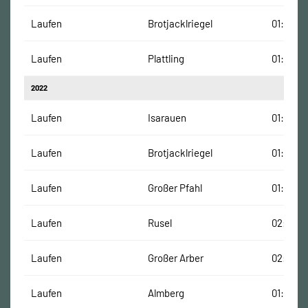
Laufen
Brotjacklriegel
01:18:39
Laufen
Plattling
01:37:12
2022
Laufen
Isarauen
01:27:30
Laufen
Brotjacklriegel
01:15:41
Laufen
Großer Pfahl
01:17:02
Laufen
Rusel
02:03:0
Laufen
Großer Arber
02:09:16
Laufen
Almberg
01:28:00