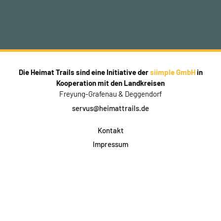
Die Heimat Trails sind eine Initiative der
siimple GmbH
in
Kooperation mit den Landkreisen
Freyung-Grafenau & Deggendorf
servus@heimattrails.de
Kontakt
Impressum
Datenschutz
AGB & Teilnahme
FAQ
Login für Firmen